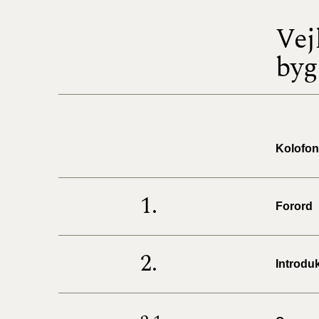
Vej
byg
Kolofon
1.
Forord
2.
Introdu