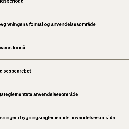
ngsperiode
2020)
BR18 (
vgivningens formål og anvendelsesområde
BR18 (
2019)
vens formål
BR18 (
BR18 (
elsesbegrebet
2018)
BR18 (
gsreglementets anvendelsesområde
BR15 
ninger i bygningsreglementets anvendelsesområde
Tidlig
2010)