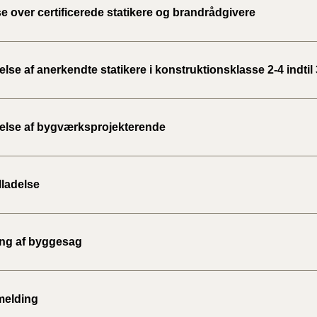
e over certificerede statikere og brandrådgivere
se af anerkendte statikere i konstruktionsklasse 2-4 indtil 
lse af bygværksprojekterende
lladelse
ing af byggesag
melding