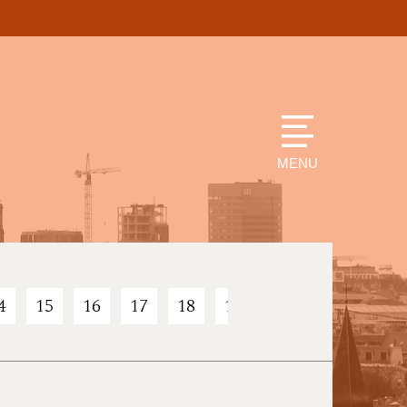
MENU
4
15
16
17
18
19
20
21
22