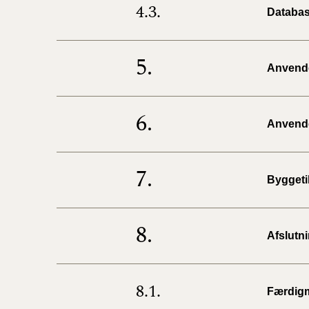
4.3.
Databas
5.
Anvendel
6.
Anvende
7.
Byggeti
8.
Afslutn
8.1.
Færdig