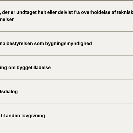
 der er undtaget helt eller delvist fra overholdelse af teknis
melser
albestyrelsen som bygningsmyndighed
ng om byggetilladelse
sdialog
til anden lovgivning