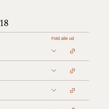
17/9 - 31/12
18
1/7 - 16/9
Fold alle ud
1/1 - 30/6
29/6 - 31/12
1/1-29/6 2021)
1/7-31/12
10/3-30/6