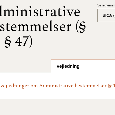
ministrative
Se reglement
BR18 (
stemmelser (§
BR18 (
- § 47)
BR18 (
2025)
BR18 (
Vejledning
BR18 (
2024)
e vejledninger om Administrative bestemmelser (§ 1 
BR18 (
2024)
BR18 (
2023)