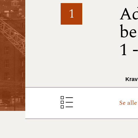
Ad
1
be
1 
Krav
Se all