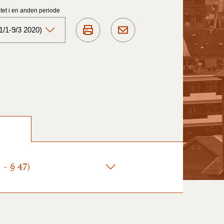
et i en anden periode
1/1-9/3 2020)
Aktuelt)
1/7-31/12
1/1-30/6 2025)
1/7- 31/12
- § 47)
1/1- 30/06
1/1- 31/12