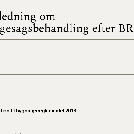
ledning om
BR18 (
2022)
gesagsbehandling efter BR
BR18 (
2022)
BR18 (
2022)
BR18 (
2021)
BR18 (
ktion til bygningsreglementet 2018
BR18 (
2020)
BR18 (