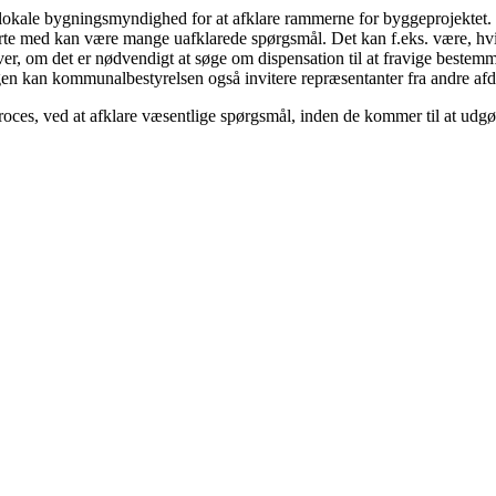
 lokale bygningsmyndighed for at afklare rammerne for byggeprojektet. 
arte med kan være mange uafklarede spørgsmål. Det kan f.eks. være, hvi
dgiver, om det er nødvendigt at søge om dispensation til at fravige beste
 kan kommunalbestyrelsen også invitere repræsentanter fra andre afde
ces, ved at afklare væsentlige spørgsmål, inden de kommer til at udgøre