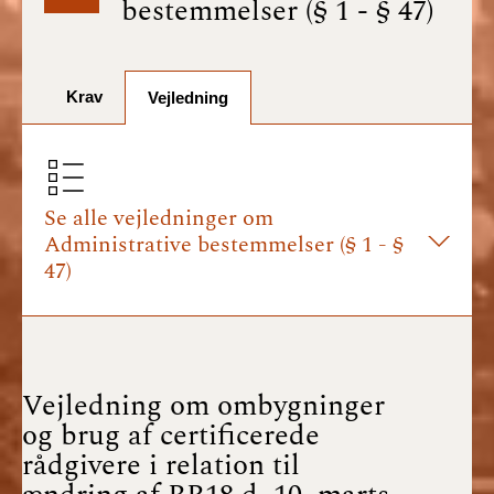
bestemmelser (§ 1 - § 47)
BR18 (1/7-31/12
2025)
Krav
BR18 (1/1-30/6
Vejledning
2025)
BR18 (1/7- 31/12
2024)
Se alle vejledninger om
Administrative bestemmelser (§ 1 - §
BR18 (1/1- 30/06
47)
2024)
BR18 (1/1- 31/12
2023)
Vejledning om ombygninger
BR18 (17/9 - 31/12
og brug af certificerede
2022)
rådgivere i relation til
BR18 (1/7 - 16/9