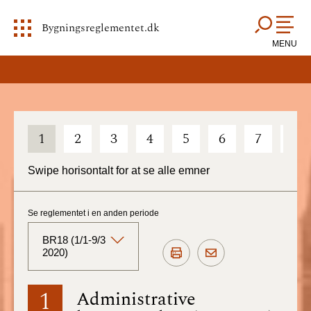
Bygningsreglementet.dk
MENU
1
2
3
4
5
6
7
8
Swipe horisontalt for at se alle emner
Se reglementet i en anden periode
BR18 (1/1-9/3
2020)
BR18 (Aktuelt)
1
Administrative