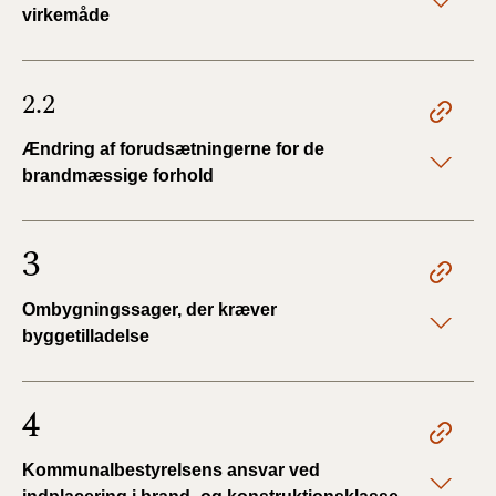
virkemåde
BR18 (4/7-31/12
2019)
BR18 (1/1-4/7 2019)
2.2
Ændring af forudsætningerne for de
BR18 (1/7-31/12
2018)
brandmæssige forhold
BR18 (1/1-30/6
3
2018)
BR15 (2015-2018)
Ombygningssager, der kræver
byggetilladelse
Tidligere BR (1961-
2010)
4
Kommunalbestyrelsens ansvar ved