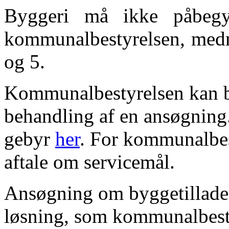
Byggeri
må
ikke
påbeg
kommunalbestyrelsen, me
og 5.
Kommunalbestyrelsen kan be
behandling af en ansøgnin
gebyr
her
.
For kommunalbes
aftale om servicemål.
Ansøgning om byggetilladels
løsning, som kommunalbestyr