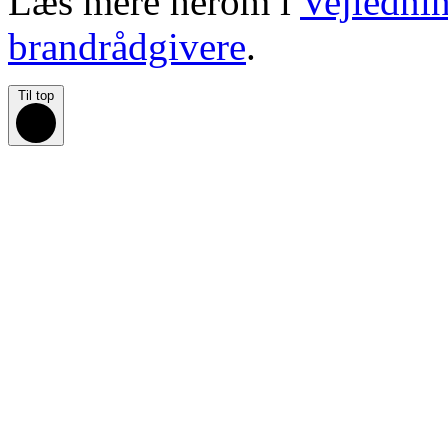
Læs mere herom i
Vejlednin
brandrådgivere
.
Til top