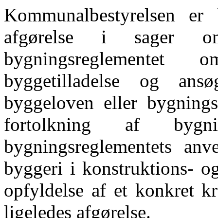
Kommunalbestyrelsen
er
afgørelse
i sager om
bygningsreglementet
o
byggetilladelse
og
ansø
byggeloven
eller
bygnings
fortolknin
g af bygning
bygningsreglementets
anv
byggeri
i konstruktions- o
opfyldelse af et konkret k
ligeledes afgørelse.