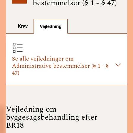
bestemmelser (§ 1 - § 47)
BR18 (1/7-31/12
2025)
Krav
BR18 (1/1-30/6
Vejledning
2025)
BR18 (1/7- 31/12
2024)
Se alle vejledninger om
Administrative bestemmelser (§ 1 - §
BR18 (1/1- 30/06
47)
2024)
BR18 (1/1- 31/12
2023)
Vejledning om
BR18 (17/9 - 31/12
byggesagsbehandling efter
2022)
BR18
BR18 (1/7 - 16/9