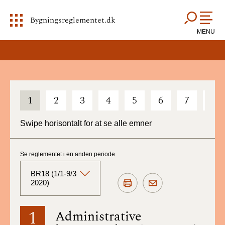
Bygningsreglementet.dk
MENU
1
2
3
4
5
6
7
8
Swipe horisontalt for at se alle emner
Se reglementet i en anden periode
BR18 (1/1-9/3
2020)
BR18 (Aktuelt)
1
Administrative