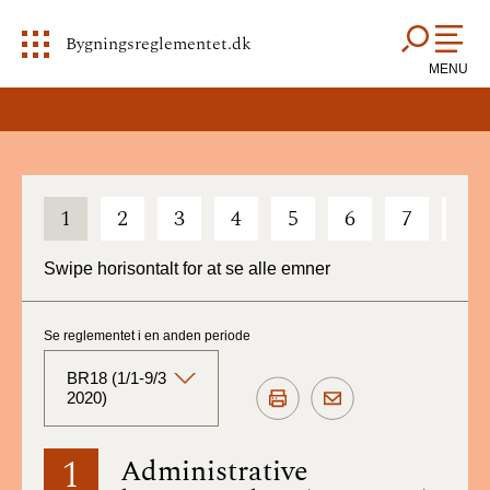
Bygningsreglementet.dk
MENU
1
2
3
4
5
6
7
8
Swipe horisontalt for at se alle emner
Se reglementet i en anden periode
BR18 (1/1-9/3
2020)
BR18 (Aktuelt)
1
Administrative