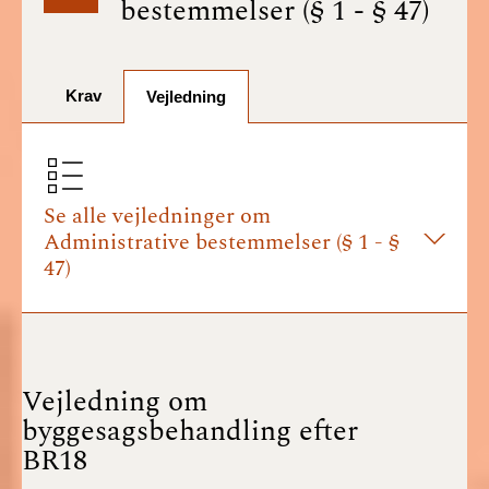
bestemmelser (§ 1 - § 47)
BR18 (1/7-31/12
2025)
Krav
BR18 (1/1-30/6
Vejledning
2025)
BR18 (1/7- 31/12
2024)
Se alle vejledninger om
Administrative bestemmelser (§ 1 - §
BR18 (1/1- 30/06
47)
2024)
BR18 (1/1- 31/12
2023)
Vejledning om
BR18 (17/9 - 31/12
byggesagsbehandling efter
2022)
BR18
BR18 (1/7 - 16/9