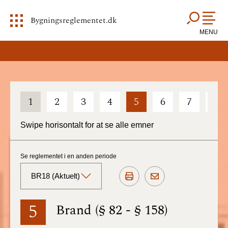
Bygningsreglementet.dk
MENU
1
2
3
4
5
6
7
8
Swipe horisontalt for at se alle emner
Se reglementet i en anden periode
BR18 (Aktuelt)
BR18 (Aktuelt)
5
Brand (§ 82 - § 158)