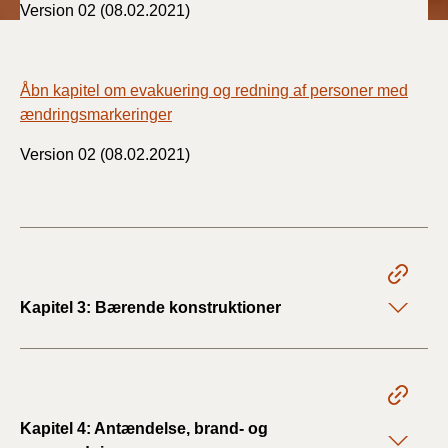
Version 02 (08.02.2021)
2019)
BR18 (1/1-4/7 2019)
Åbn kapitel om evakuering og redning af personer med
ændringsmarkeringer
BR18 (1/7-31/12
2018)
Version 02 (08.02.2021)
BR18 (1/1-30/6
2018)
BR15 (2015-2018)
Kapitel 3: Bærende konstruktioner
Tidligere BR (1961-
2010)
Kapitel 4: Antændelse, brand- og