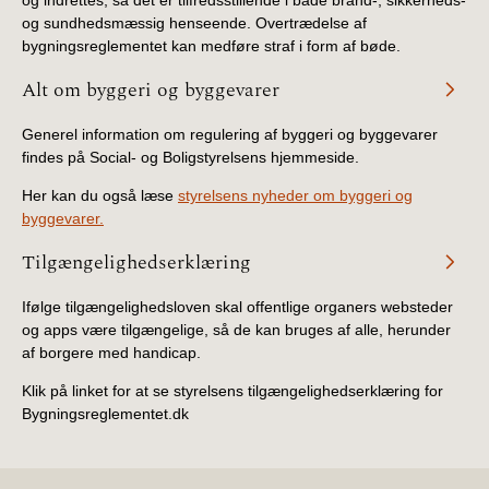
2019)
og sundhedsmæssig henseende. Overtrædelse af
bygningsreglementet kan medføre straf i form af bøde.
BR18 (1/1-4/7 2019)
Alt om byggeri og byggevarer
BR18 (1/7-31/12
Generel information om regulering af byggeri og byggevarer
2018)
findes på Social- og Boligstyrelsens hjemmeside.
Her kan du også læse
styrelsens nyheder om byggeri og
BR18 (1/1-30/6
byggevarer.
2018)
Tilgængelighedserklæring
BR15 (2015-2018)
Ifølge tilgængelighedsloven skal offentlige organers websteder
og apps være tilgængelige, så de kan bruges af alle, herunder
Tidligere BR (1961-
af borgere med handicap.
2010)
Klik på linket for at se styrelsens tilgængelighedserklæring for
Bygningsreglementet.dk