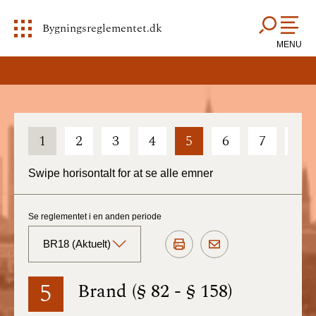
Bygningsreglementet.dk
MENU
1
2
3
4
5
6
7
8
Swipe horisontalt for at se alle emner
Se reglementet i en anden periode
BR18 (Aktuelt)
BR18 (Aktuelt)
5
Brand (§ 82 - § 158)