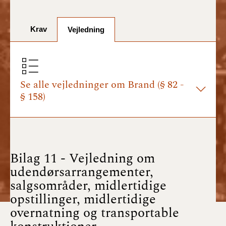
BR18 (1/7-31/12
2025)
Krav
Vejledning
BR18 (1/1-30/6
2025)
BR18 (1/7- 31/12
2024)
Se alle vejledninger om Brand (§ 82 -
§ 158)
BR18 (1/1- 30/06
2024)
BR18 (1/1- 31/12
2023)
Bilag 11 - Vejledning om
udendørsarrangementer,
BR18 (17/9 - 31/12
salgsområder, midlertidige
2022)
opstillinger, midlertidige
overnatning og transportable
BR18 (1/7 - 16/9
2022)