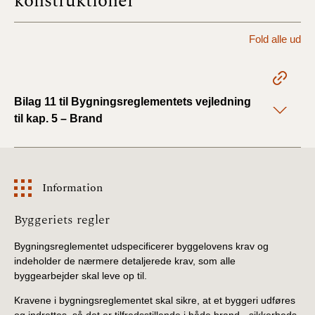
konstruktioner
BR18 (1/1 - 30/6
Fold alle ud
2022)
BR18 (29/6 - 31/12
2021)
Bilag 11 til Bygningsreglementets vejledning
til kap. 5 – Brand
BR18 (1/1-29/6
2021)
BR18 (1/7-31/12
Information
2020)
Information
Byggeriets regler
BR18 (10/3-30/6
2020)
Bygningsreglementet udspecificerer byggelovens krav og
indeholder de nærmere detaljerede krav, som alle
byggearbejder skal leve op til.
BR18 (1/1-9/3 2020)
Kravene i bygningsreglementet skal sikre, at et byggeri udføres
BR18 (4/7-31/12
og indrettes, så det er tilfredsstillende i både brand-, sikkerheds-