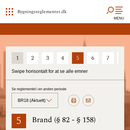
Bygningsreglementet.dk
MENU
1
2
3
4
5
6
7
8
Swipe horisontalt for at se alle emner
Se reglementet i en anden periode
BR18 (Aktuelt)
BR18 (Aktuelt)
5
Brand (§ 82 - § 158)