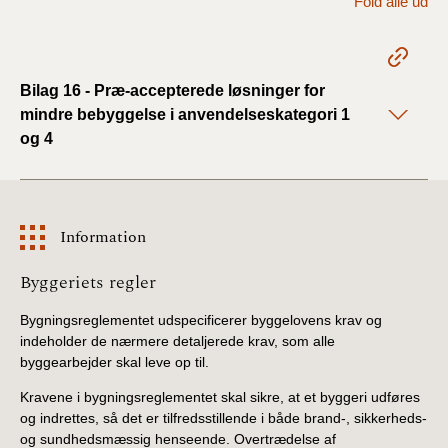
Fold alle ud
BR18 (1/1 - 30/6
2022)
Bilag 16 - Præ-accepterede løsninger for
BR18 (29/6 - 31/12
mindre bebyggelse i anvendelseskategori 1
2021)
og 4
BR18 (1/1-29/6
2021)
Information
BR18 (1/7-31/12
2020)
Information
Byggeriets regler
Bygningsreglementet udspecificerer byggelovens krav og
BR18 (10/3-30/6
indeholder de nærmere detaljerede krav, som alle
2020)
byggearbejder skal leve op til.
BR18 (1/1-9/3 2020)
Kravene i bygningsreglementet skal sikre, at et byggeri udføres
og indrettes, så det er tilfredsstillende i både brand-, sikkerheds-
og sundhedsmæssig henseende. Overtrædelse af
BR18 (4/7-31/12