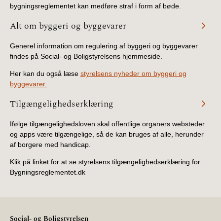
bygningsreglementet kan medføre straf i form af bøde.
2019)
Alt om byggeri og byggevarer
BR18 (1/1-4/7 2019)
Generel information om regulering af byggeri og byggevarer
findes på Social- og Boligstyrelsens hjemmeside.
BR18 (1/7-31/12
2018)
Her kan du også læse
styrelsens nyheder om byggeri og
byggevarer.
BR18 (1/1-30/6
Tilgængelighedserklæring
2018)
Ifølge tilgængelighedsloven skal offentlige organers websteder
BR15 (2015-2018)
og apps være tilgængelige, så de kan bruges af alle, herunder
af borgere med handicap.
Tidligere BR (1961-
2010)
Klik på linket for at se styrelsens tilgængelighedserklæring for
Bygningsreglementet.dk
Social- og Boligstyrelsen