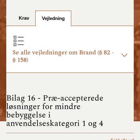
BR18 (1/7-31/12
2025)
Krav
Vejledning
BR18 (1/1-30/6
2025)
BR18 (1/7- 31/12
2024)
Se alle vejledninger om Brand (§ 82 -
§ 158)
BR18 (1/1- 30/06
2024)
BR18 (1/1- 31/12
2023)
Bilag 16 - Præ-accepterede
løsninger for mindre
BR18 (17/9 - 31/12
bebyggelse i
2022)
anvendelseskategori 1 og 4
BR18 (1/7 - 16/9
2022)