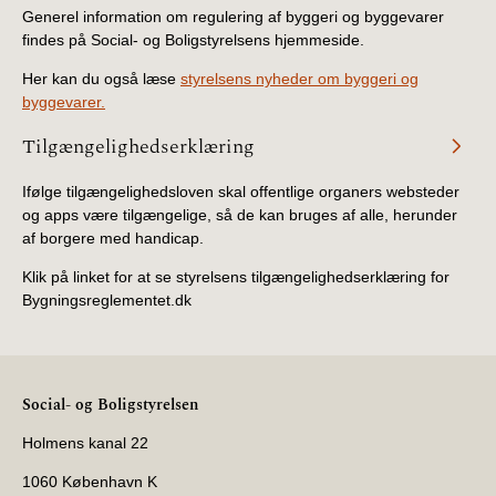
2019)
Generel information om regulering af byggeri og byggevarer
findes på Social- og Boligstyrelsens hjemmeside.
BR18 (1/1-4/7 2019)
Her kan du også læse
styrelsens nyheder om byggeri og
byggevarer.
BR18 (1/7-31/12
Tilgængelighedserklæring
2018)
Ifølge tilgængelighedsloven skal offentlige organers websteder
BR18 (1/1-30/6
og apps være tilgængelige, så de kan bruges af alle, herunder
2018)
af borgere med handicap.
Klik på linket for at se styrelsens tilgængelighedserklæring for
BR15 (2015-2018)
Bygningsreglementet.dk
Tidligere BR (1961-
2010)
Social- og Boligstyrelsen
Holmens kanal 22
1060 København K