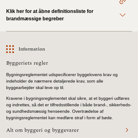
Klik her for at åbne definitionsliste for
BR18 (1/1 - 30/6
brandmæssige begreber
2022)
BR18 (29/6 - 31/12
2021)
Information
BR18 (1/1-29/6
Information
Byggeriets regler
2021)
Bygningsreglementet udspecificerer byggelovens krav og
BR18 (1/7-31/12
indeholder de nærmere detaljerede krav, som alle
2020)
byggearbejder skal leve op til.
Kravene i bygningsreglementet skal sikre, at et byggeri udføres
BR18 (10/3-30/6
og indrettes, så det er tilfredsstillende i både brand-, sikkerheds-
2020)
og sundhedsmæssig henseende. Overtrædelse af
bygningsreglementet kan medføre straf i form af bøde.
BR18 (1/1-9/3 2020)
Alt om byggeri og byggevarer
BR18 (4/7-31/12