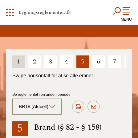
Bygningsreglementet.dk
MENU
1
2
3
4
5
6
7
8
Swipe horisontalt for at se alle emner
Se reglementet i en anden periode
BR18 (Aktuelt)
BR18 (Aktuelt)
5
Brand (§ 82 - § 158)