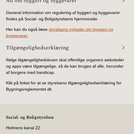
Alt om byggeri og byggevarer
2019)
Generel information om regulering af byggeri og byggevarer
findes på Social- og Boligstyrelsens hjemmeside.
BR18 (1/1-4/7 2019)
Her kan du også læse
styrelsens nyheder om byggeri og
BR18 (1/7-31/12
byggevarer.
2018)
Tilgængelighedserklæring
BR18 (1/1-30/6
Ifølge tilgængelighedsloven skal offentlige organers websteder
2018)
og apps være tilgængelige, så de kan bruges af alle, herunder
af borgere med handicap.
BR15 (2015-2018)
Klik på linket for at se styrelsens tilgængelighedserklæring for
Bygningsreglementet.dk
Tidligere BR (1961-
2010)
Social- og Boligstyrelsen
Holmens kanal 22