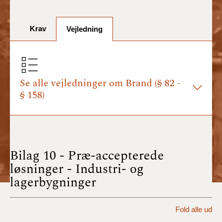
BR18 (1/7-31/12
2025)
Krav
Vejledning
BR18 (1/1-30/6
2025)
BR18 (1/7- 31/12
2024)
Se alle vejledninger om Brand (§ 82 -
§ 158)
BR18 (1/1- 30/06
2024)
BR18 (1/1- 31/12
2023)
Bilag 10 - Præ-accepterede
løsninger - Industri- og
BR18 (17/9 - 31/12
lagerbygninger
2022)
BR18 (1/7 - 16/9
Fold alle ud
2022)