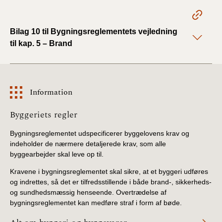
BR18 (1/1 - 30/6
2022)
Bilag 10 til Bygningsreglementets vejledning
til kap. 5 – Brand
BR18 (29/6 - 31/12
2021)
Information
BR18 (1/1-29/6
2021)
Information
Byggeriets regler
BR18 (1/7-31/12
Bygningsreglementet udspecificerer byggelovens krav og
2020)
indeholder de nærmere detaljerede krav, som alle
byggearbejder skal leve op til.
BR18 (10/3-30/6
2020)
Kravene i bygningsreglementet skal sikre, at et byggeri udføres
og indrettes, så det er tilfredsstillende i både brand-, sikkerheds-
og sundhedsmæssig henseende. Overtrædelse af
BR18 (1/1-9/3 2020)
bygningsreglementet kan medføre straf i form af bøde.
BR18 (4/7-31/12