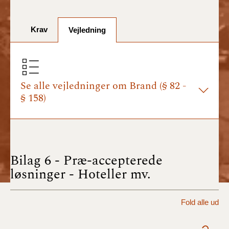
BR18 (1/7-31/12
2025)
Krav
Vejledning
BR18 (1/1-30/6
2025)
BR18 (1/7- 31/12
2024)
Se alle vejledninger om Brand (§ 82 -
§ 158)
BR18 (1/1- 30/06
2024)
BR18 (1/1- 31/12
2023)
Bilag 6 - Præ-accepterede
løsninger - Hoteller mv.
BR18 (17/9 - 31/12
2022)
Fold alle ud
BR18 (1/7 - 16/9
2022)