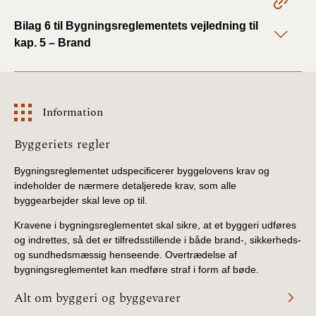
Bilag 6 til Bygningsreglementets vejledning til
BR18 (1/1 - 30/6
kap. 5 – Brand
2022)
BR18 (29/6 - 31/12
2021)
Information
BR18 (1/1-29/6
Information
Byggeriets regler
2021)
Bygningsreglementet udspecificerer byggelovens krav og
BR18 (1/7-31/12
indeholder de nærmere detaljerede krav, som alle
2020)
byggearbejder skal leve op til.
Kravene i bygningsreglementet skal sikre, at et byggeri udføres
BR18 (10/3-30/6
og indrettes, så det er tilfredsstillende i både brand-, sikkerheds-
2020)
og sundhedsmæssig henseende. Overtrædelse af
bygningsreglementet kan medføre straf i form af bøde.
BR18 (1/1-9/3 2020)
Alt om byggeri og byggevarer
BR18 (4/7-31/12