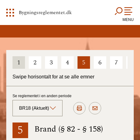
Bygningsreglementet.dk
MENU
1
2
3
4
5
6
7
8
Swipe horisontalt for at se alle emner
Se reglementet i en anden periode
BR18 (Aktuelt)
BR18 (Aktuelt)
5
Brand (§ 82 - § 158)