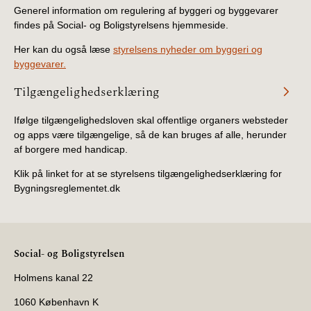
2019)
Generel information om regulering af byggeri og byggevarer
findes på Social- og Boligstyrelsens hjemmeside.
BR18 (1/1-4/7 2019)
Her kan du også læse
styrelsens nyheder om byggeri og
byggevarer.
BR18 (1/7-31/12
Tilgængelighedserklæring
2018)
Ifølge tilgængelighedsloven skal offentlige organers websteder
BR18 (1/1-30/6
og apps være tilgængelige, så de kan bruges af alle, herunder
2018)
af borgere med handicap.
Klik på linket for at se styrelsens tilgængelighedserklæring for
BR15 (2015-2018)
Bygningsreglementet.dk
Tidligere BR (1961-
2010)
Social- og Boligstyrelsen
Holmens kanal 22
1060 København K