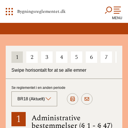
Bygningsreglementet.dk
MENU
1
2
3
4
5
6
7
8
Swipe horisontalt for at se alle emner
Se reglementet i en anden periode
BR18 (Aktuelt)
BR18 (Aktuelt)
1
Administrative
bestemmelser (§ 1 - § 47)