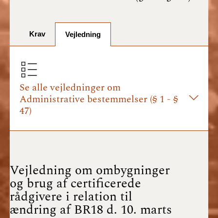
BR18 (1/7-31/12
2025)
Krav
BR18 (1/1-30/6
Vejledning
2025)
BR18 (1/7- 31/12
2024)
Se alle vejledninger om
Administrative bestemmelser (§ 1 - §
BR18 (1/1- 30/06
47)
2024)
BR18 (1/1- 31/12
2023)
Vejledning om ombygninger
BR18 (17/9 - 31/12
og brug af certificerede
2022)
rådgivere i relation til
ændring af BR18 d. 10. marts
BR18 (1/7 - 16/9
2022)