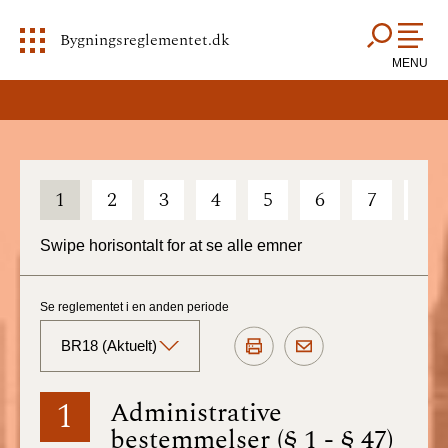
Bygningsreglementet.dk
MENU
1
2
3
4
5
6
7
8
Swipe horisontalt for at se alle emner
Se reglementet i en anden periode
BR18 (Aktuelt)
BR18 (Aktuelt)
1
Administrative
bestemmelser (§ 1 - § 47)