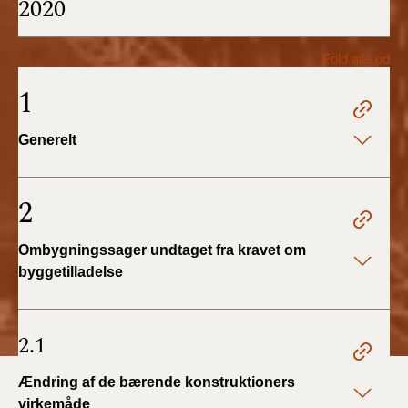
2020
BR18 (1/1 - 30/6
2022)
Fold alle ud
1
BR18 (29/6 - 31/12
2021)
Generelt
BR18 (1/1-29/6
2021)
2
BR18 (1/7-31/12
2020)
Ombygningssager undtaget fra kravet om
byggetilladelse
BR18 (10/3-30/6
2020)
2.1
BR18 (1/1-9/3 2020)
Ændring af de bærende konstruktioners
virkemåde
BR18 (4/7-31/12