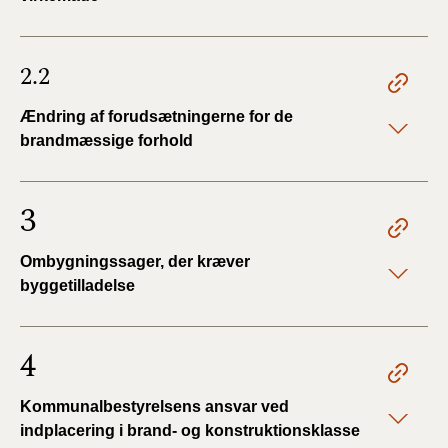
2019)
BR18 (1/1-4/7 2019)
2.2
Ændring af forudsætningerne for de
BR18 (1/7-31/12
2018)
brandmæssige forhold
BR18 (1/1-30/6
3
2018)
BR15 (2015-2018)
Ombygningssager, der kræver
byggetilladelse
Tidligere BR (1961-
2010)
4
Kommunalbestyrelsens ansvar ved
indplacering i brand- og konstruktionsklasse