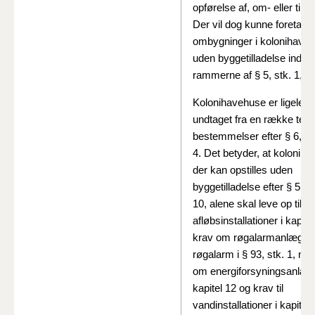
opførelse af, om- eller tilb
Der vil dog kunne foretage
ombygninger i kolonihave
uden byggetilladelse inden 
rammerne af § 5, stk. 1, nr.
Kolonihavehuse
er
ligeled
undtaget fra
en
række
tek
bestemmelser
efter
§
6,
st
4.
Det
betyder,
at
koloniha
der
kan
opstilles
uden
byggetilladelse efter § 5, st
10, alene skal leve op til k
afløbsinstallationer
i kapitel
krav om
røgalarmanlæg el
røgalarm i
§ 93, stk. 1, nr.
om
energiforsyningsanlæg
kapitel
12
og
krav
til
vandinstallationer
i
kapitel