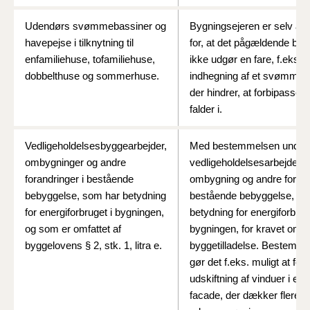
Udendørs svømmebassiner og
Bygningsejeren er selv ans
havepejse i tilknytning til
for, at det pågældende byg
enfamiliehuse, tofamiliehuse,
ikke udgør en fare, f.eks. i
dobbelthuse og sommerhuse.
indhegning af et svømmeb
der hindrer, at forbipasser
falder i.
Vedligeholdelsesbyggearbejder,
Med bestemmelsen undta
ombygninger og andre
vedligeholdelsesarbejder,
forandringer i bestående
ombygning og andre forand
bebyggelse, som har betydning
bestående bebyggelse, der
for energiforbruget i bygningen,
betydning for energiforbrug
og som er omfattet af
bygningen, for kravet om
byggelovens § 2, stk. 1, litra e.
byggetilladelse. Bestemm
gør det f.eks. muligt at for
udskiftning af vinduer i en 
facade, der dækker flere 