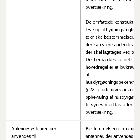
overdækning.
De omfattede konstruktion
leve op til bygningsreglem
tekniske bestemmelser, l
der kan være anden lovgiv
der skal iagttages ved opf
Det bemærkes, at det so
hovedregel er et lovkrav i
af
husdyrgødningsbekendtgø
§ 22, at udendørs anlæg til
opbevaring af husdyrgødni
forsynes med fast eller tæt
overdækning.
Antennesystemer, der
Bestemmelsen omhandler 
anvendes til
antenner, der anvendes til