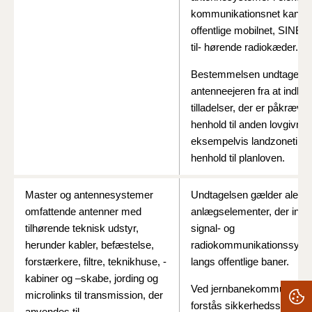
kommunikationsnet kan 
offentlige mobilnet, SINE-n
til- hørende radiokæder.
Bestemmelsen undtager i
antenneejeren fra at indhe
tilladelser, der er påkrævet 
henhold til anden lovgivnin
eksempelvis landzonetillad
henhold til planloven.
Master og antennesystemer
Undtagelsen gælder alene
omfattende antenner med
anlægselementer, der indgå
tilhørende teknisk udstyr,
signal- og
herunder kabler, befæstelse,
radiokommunikationssyst
forstærkere, filtre, teknikhuse, -
langs offentlige baner.
kabiner og –skabe, jording og
Ved jernbanekommunikati
microlinks til transmission, der
forstås sikkerhedssamtale
anvendes til