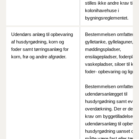
stilles
ikke
andre
krav
til
kolonihavehuse
i
bygningsreglementet.
Udendørs anlæg til opbevaring
Bestemmelsen omfatter
af husdyrgødning, korn og
gylletanke, gyllelaguner,
foder samt tørringsanlæg for
møddingspladser,
korn, frø og andre afgrøder.
ensilagepladser, foderplads
vaskepladser, siloer til kor
foder- opbevaring og lign.
Bestemmelsen omfatter b
udendørsanlægget til
husdyrgødning samt event
overdækning. Der er derm
krav om byggetilladelse fo
udendørsanlæg til opbevar
husdyrgødning uanset om 
måtte være fast eller tæt