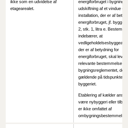
ikke som en udvidelse af
energiforbruget i bygningen
etagearealet.
udskiftning af et vindue ell
installation, der er af betyd
energiforbruget, jf. byggel
2, stk. 1, litra e. Bestemm
indebærer, at
vedligeholdelsesbyggearbe
der er af betydning for
energiforbruget, skal leve op
relevante bestemmelser i
bygningsreglementet, der 
gældende på tidspunktet fo
byggeriet.
Etablering af kælder anses 
være nybyggeri eller tilbyg
er ikke omfattet af
ombygningsbestemmelsen