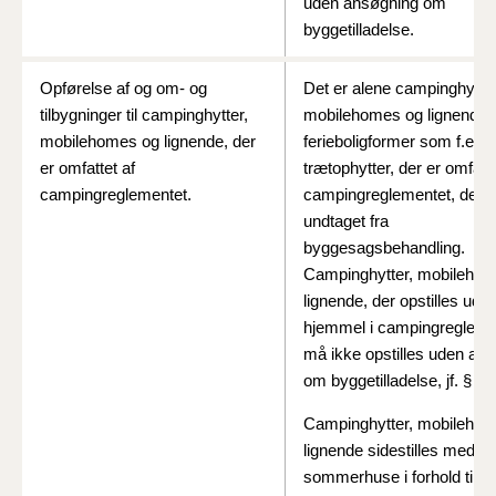
uden ansøgning om
byggetilladelse.
Opførelse af og om- og
Det er alene campinghytter
tilbygninger til campinghytter,
mobilehomes og lignende
mobilehomes og lignende, der
ferieboligformer som f.eks.
er omfattet af
trætophytter, der er omfatte
campingreglementet.
campingreglementet, der e
undtaget fra
byggesagsbehandling.
Campinghytter, mobileho
lignende, der opstilles ude
hjemmel i campingregleme
må ikke opstilles uden an
om byggetilladelse, jf. § 7.
Campinghytter, mobileho
lignende sidestilles med
sommerhuse i forhold til kra