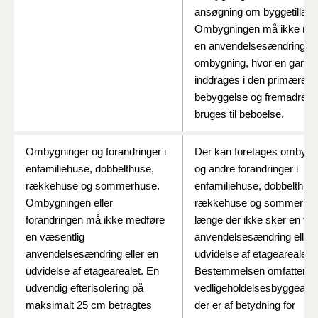
ansøgning om byggetillade
Ombygningen må ikke me
en anvendelsesændring, f.
ombygning, hvor en garag
inddrages i den primære
bebyggelse og fremadrette
bruges til beboelse.
Ombygninger og forandringer i
Der kan foretages ombygn
enfamiliehuse, dobbelthuse,
og andre forandringer i
rækkehuse og sommerhuse.
enfamiliehuse, dobbelthus
Ombygningen eller
rækkehuse og sommerhus
forandringen må ikke medføre
længe der ikke sker en væ
en væsentlig
anvendelsesændring eller 
anvendelsesændring eller en
udvidelse af etagearealet.
udvidelse af etagearealet. En
Bestemmelsen omfatter
udvendig efterisolering på
vedligeholdelsesbyggearbe
maksimalt 25 cm betragtes
der er af betydning for