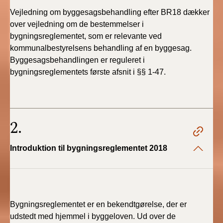
Vejledning
om
byggesagsbehandling
efter
BR18
dækker
over
vejledning
om
de
bestemmelser
i
bygningsreglementet,
som
er
relevante
ved
kommunalbestyrelsens
behandlin
g
af
en
byggesag
.
Byggesagsbehandlinge
n
er
regulere
t
i
bygningsreglementets
første
afsnit
i
§§
1-47.
2.
Introduktion til bygningsreglementet 2018
Bygningsreglementet er en bekendtgørelse, der er
udstedt med hjemmel i byggeloven. Ud over de