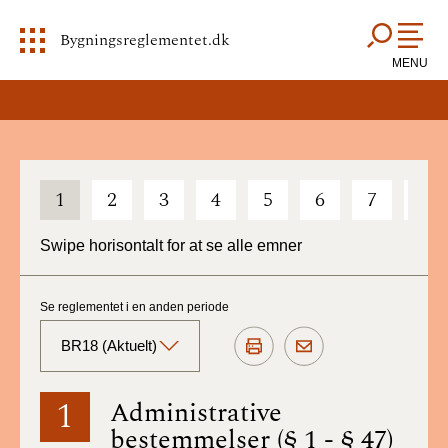
Bygningsreglementet.dk
MENU
1
2
3
4
5
6
7
8
Swipe horisontalt for at se alle emner
Se reglementet i en anden periode
BR18 (Aktuelt)
BR18 (Aktuelt)
1
Administrative
bestemmelser (§ 1 - § 47)