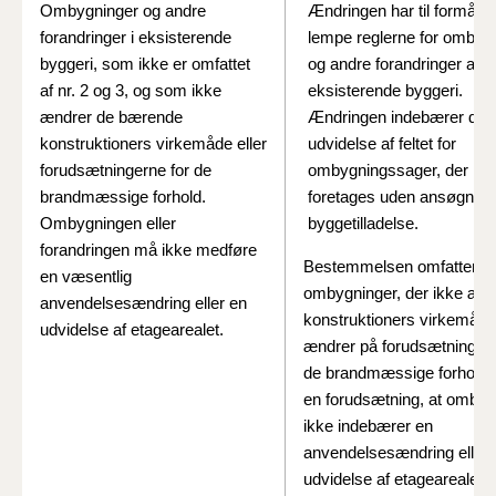
Ombygninger og andre
Ændringen har til formål a
forandringer i eksisterende
lempe reglerne for ombyg
byggeri, som ikke er omfattet
og andre forandringer af
af nr. 2 og 3, og som ikke
eksisterende byggeri.
ændrer de bærende
Ændringen indebærer derf
konstruktioners virkemåde eller
udvidelse af feltet for
forudsætningerne for de
ombygningssager, der ka
brandmæssige forhold.
foretages uden ansøgnin
Ombygningen eller
byggetilladelse.
forandringen må ikke medføre
Bestemmelsen omfatter
en væsentlig
ombygninger, der ikke ænd
anvendelsesændring eller en
konstruktioners virkemåde 
udvidelse af etagearealet.
ændrer på forudsætningern
de brandmæssige forhold. 
en forudsætning, at omby
ikke indebærer en
anvendelsesændring eller 
udvidelse af etagearealet.