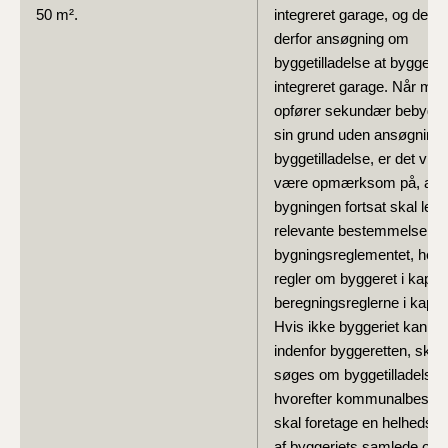
50 m².
integreret garage, og det 
derfor ansøgning om
byggetilladelse at bygge e
integreret garage. Når ma
opfører sekundær bebygge
sin grund uden ansøgning
byggetilladelse, er det vigti
være opmærksom på, at
bygningen fortsat skal leve 
relevante bestemmelser i
bygningsreglementet, her
regler om byggeret i kapite
beregningsreglerne i kapite
Hvis ikke byggeriet kan op
indenfor byggeretten, skal 
søges om byggetilladelse,
hvorefter kommunalbestyr
skal foretage en helhedsvu
af byggeriets samlede om