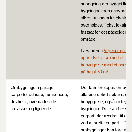
ansøgning om byggetillade
bygningsejeren ansvaret fo
sikre, at anden lovgivning
overholdes, f.eks. lokalpla
fastsat for det pågældende
område.
Læs mere i
Vejledning om
opførelse af sekundær
bebyggelse med et samlet 
på højst 50 m²
Ombygninger i garager,
Der kan foretages ombygni
carporte, udhuse, hønsehuse,
allerede opført sekundær
drivhuse, overdækkede
bebyggelse, også i integre
terrasser og lignende.
bygninger. Det kan f.eks. 
carport, der ændres til en 
ved at sætte en port i. Dis
ombygninger kan foretage