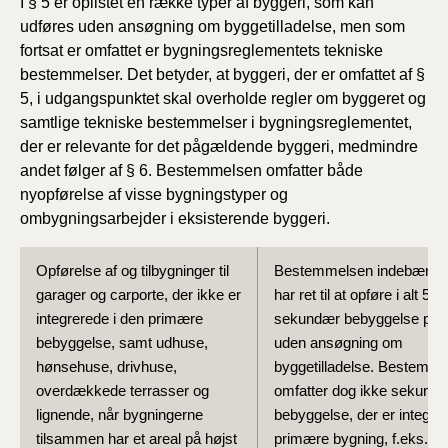
I § 5 er oplistet en række typer af byggeri, som kan
udføres uden ansøgning om byggetilladelse, men som
fortsat er omfattet er bygningsreglementets tekniske
bestemmelser. Det betyder, at byggeri, der er omfattet af §
5, i udgangspunktet skal overholde regler om byggeret og
samtlige tekniske bestemmelser i bygningsreglementet,
der er relevante for det pågældende byggeri, medmindre
andet følger af § 6. Bestemmelsen omfatter både
nyopførelse af visse bygningstyper og
ombygningsarbejder i eksisterende byggeri.
Opførelse af og tilbygninger til
Bestemmelsen indebærer,
garager og carporte, der ikke er
har ret til at opføre i alt 50
integrerede i den primære
sekundær bebyggelse på 
bebyggelse, samt udhuse,
uden ansøgning om
hønsehuse, drivhuse,
byggetilladelse. Bestemm
overdækkede terrasser og
omfatter dog ikke sekund
lignende, når bygningerne
bebyggelse, der er integrer
tilsammen har et areal på højst
primære bygning, f.eks. en