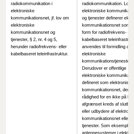
radiokommunikation i
radiokommunikation. Lov
elektroniske
elektroniske kommunikati
kommunikationsnet, jf. lov om
og tjenester definerer elek
elektroniske
kommunikationsnet som e
kommunikationsnet og
form for radiofrekvens- elle
tjenester, § 2, nr. 4 og 5,
kabelbaseret teleinfrastrukt
herunder radiofrekvens- eller
anvendes til formidling af
kabelbaseret teleinfrastruktur.
elektroniske
kommunikationstjenester.
Derudover er offentlige
elektroniske kommunikati
defineret som elektroniske
kommunikationsnet, der stil
rådighed for en ikke på fo
afgrænset kreds af slutbru
eller udbydere af elektroni
kommunikationsnet eller –
tjenester. Som eksempler 
antennesystemer i elektro