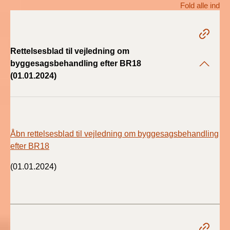
Fold alle ind
BR18 (1/1 - 30/6
2022)
Rettelsesblad til vejledning om
BR18 (29/6 - 31/12
byggesagsbehandling efter BR18
2021)
(01.01.2024)
BR18 (1/1-29/6
2021)
BR18 (1/7-31/12
Åbn rettelsesblad til vejledning om byggesagsbehandling
2020)
efter BR18
BR18 (10/3-30/6
(01.01.2024)
2020)
BR18 (1/1-9/3 2020)
BR18 (4/7-31/12