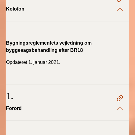
2019)
Kolofon
BR18 (1/1-4/7 2019)
BR18 (1/7-31/12
2018)
Bygningsreglementets vejledning om
byggesagsbehandling efter BR18
BR18 (1/1-30/6
2018)
Opdateret 1. januar 2021.
BR15 (2015-2018)
1.
Tidligere BR (1961-
2010)
Forord