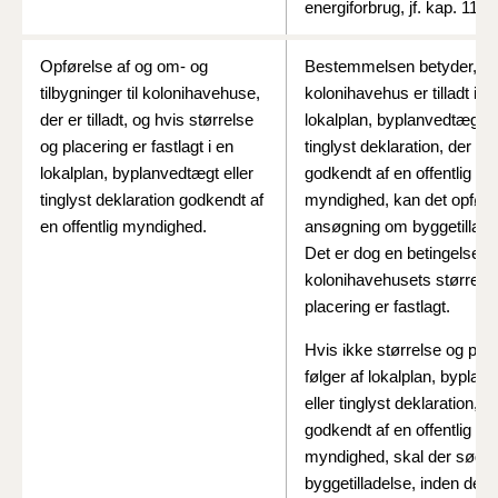
energiforbrug, jf. kap. 11.
Opførelse af og om- og
Bestemmelsen betyder, at 
tilbygninger til kolonihavehuse,
kolonihavehus er tilladt i e
der er tilladt, og hvis størrelse
lokalplan, byplanvedtægt el
og placering er fastlagt i en
tinglyst deklaration, der er
lokalplan, byplanvedtægt eller
godkendt af en offentlig
tinglyst deklaration godkendt af
myndighed, kan det opfør
en offentlig myndighed.
ansøgning om byggetillade
Det er dog en betingelse, a
kolonihavehusets størrels
placering er fastlagt.
Hvis ikke størrelse og plac
følger af lokalplan, byplan
eller tinglyst deklaration, d
godkendt af en offentlig
myndighed, skal der søge
byggetilladelse, inden der