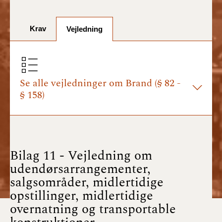
BR18 (1/7-31/12
2025)
Krav
Vejledning
BR18 (1/1-30/6
2025)
BR18 (1/7- 31/12
2024)
Se alle vejledninger om Brand (§ 82 -
§ 158)
BR18 (1/1- 30/06
2024)
BR18 (1/1- 31/12
2023)
Bilag 11 - Vejledning om
udendørsarrangementer,
BR18 (17/9 - 31/12
salgsområder, midlertidige
2022)
opstillinger, midlertidige
overnatning og transportable
BR18 (1/7 - 16/9
2022)