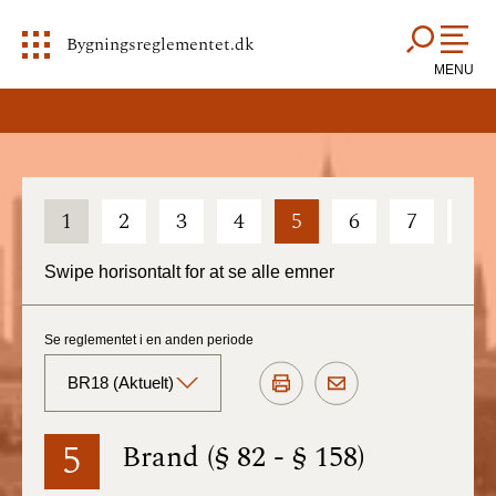
Bygningsreglementet.dk
MENU
1
2
3
4
5
6
7
8
Swipe horisontalt for at se alle emner
Se reglementet i en anden periode
BR18 (Aktuelt)
BR18 (Aktuelt)
5
Brand (§ 82 - § 158)