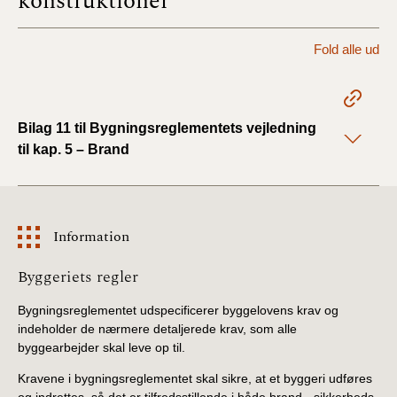
konstruktioner
BR18 (1/1 - 30/6
Fold alle ud
2022)
BR18 (29/6 - 31/12
2021)
Bilag 11 til Bygningsreglementets vejledning
til kap. 5 – Brand
BR18 (1/1-29/6
2021)
BR18 (1/7-31/12
Information
2020)
Information
Byggeriets regler
BR18 (10/3-30/6
2020)
Bygningsreglementet udspecificerer byggelovens krav og
indeholder de nærmere detaljerede krav, som alle
byggearbejder skal leve op til.
BR18 (1/1-9/3 2020)
Kravene i bygningsreglementet skal sikre, at et byggeri udføres
BR18 (4/7-31/12
og indrettes, så det er tilfredsstillende i både brand-, sikkerheds-