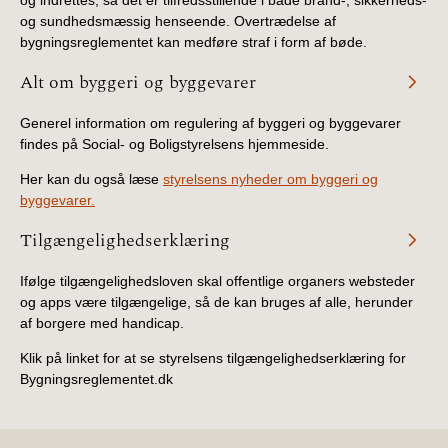
2019)
og sundhedsmæssig henseende. Overtrædelse af
bygningsreglementet kan medføre straf i form af bøde.
BR18 (1/1-4/7 2019)
Alt om byggeri og byggevarer
BR18 (1/7-31/12
Generel information om regulering af byggeri og byggevarer
2018)
findes på Social- og Boligstyrelsens hjemmeside.
Her kan du også læse
styrelsens nyheder om byggeri og
BR18 (1/1-30/6
byggevarer.
2018)
Tilgængelighedserklæring
BR15 (2015-2018)
Ifølge tilgængelighedsloven skal offentlige organers websteder
og apps være tilgængelige, så de kan bruges af alle, herunder
Tidligere BR (1961-
af borgere med handicap.
2010)
Klik på linket for at se styrelsens tilgængelighedserklæring for
Bygningsreglementet.dk