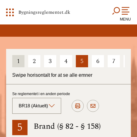
Bygningsreglementet.dk
MENU
1
2
3
4
5
6
7
8
Swipe horisontalt for at se alle emner
Se reglementet i en anden periode
BR18 (Aktuelt)
BR18 (Aktuelt)
5
Brand (§ 82 - § 158)