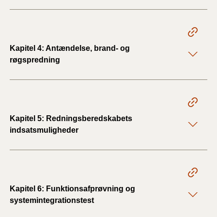
2019)
BR18 (1/1-4/7 2019)
Kapitel 4: Antændelse, brand- og
BR18 (1/7-31/12
røgspredning
2018)
BR18 (1/1-30/6
2018)
Kapitel 5: Redningsberedskabets
BR15 (2015-2018)
indsatsmuligheder
Tidligere BR (1961-
2010)
Kapitel 6: Funktionsafprøvning og
systemintegrationstest