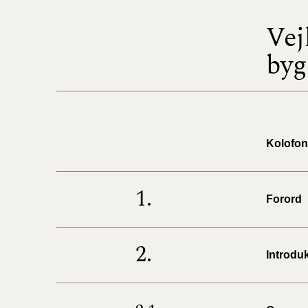
Vej
byg
Kolofon
1.
Forord
2.
Introdu