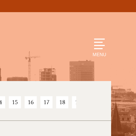
MENU
4
15
16
17
18
19
20
21
22