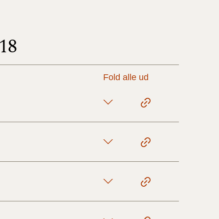
17/9 - 31/12
18
1/7 - 16/9
Fold alle ud
1/1 - 30/6
29/6 - 31/12
1/1-29/6 2021)
1/7-31/12
10/3-30/6