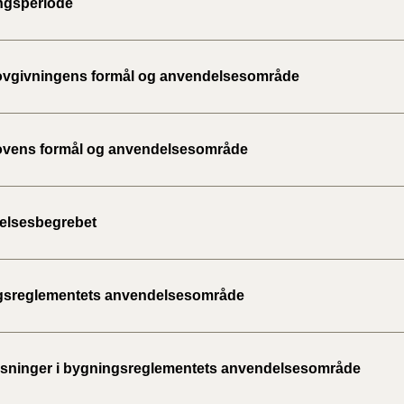
ngsperiode
2020)
BR18 (
vgivningens formål og anvendelsesområde
BR18 (
2019)
vens formål og anvendelsesområde
BR18 (
BR18 (
elsesbegrebet
2018)
BR18 (
gsreglementets anvendelsesområde
BR15 
ninger i bygningsreglementets anvendelsesområde
Tidlig
2010)