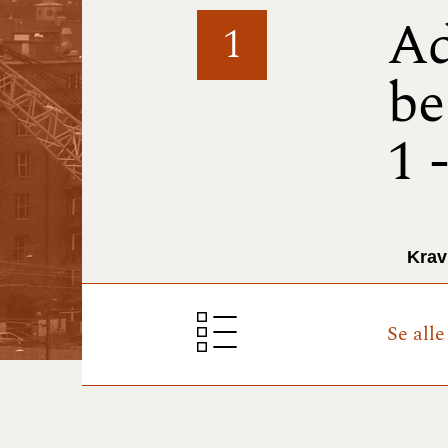
Ad
1
be
1 
Krav
Se all