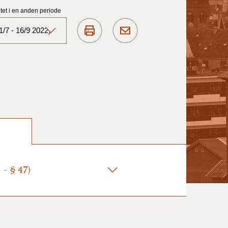
et i en anden periode
/7 - 16/9 2022)
Aktuelt)
1/7-31/12
1/1-30/6 2025)
1/7- 31/12
- § 47)
1/1- 30/06
1/1- 31/12