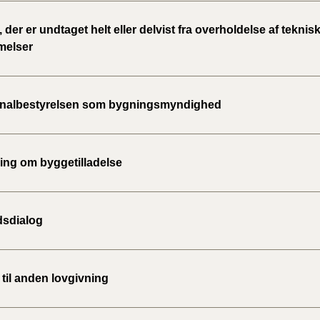
 der er undtaget helt eller delvist fra overholdelse af teknis
melser
albestyrelsen som bygningsmyndighed
ng om byggetilladelse
sdialog
til anden lovgivning