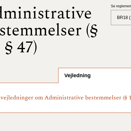
ministrative
Se reglement
BR18 (1
stemmelser (§
BR18 (
- § 47)
BR18 (
2025)
BR18 (
Vejledning
BR18 (
2024)
e vejledninger om Administrative bestemmelser (§ 1 
BR18 (
2024)
BR18 (
2023)