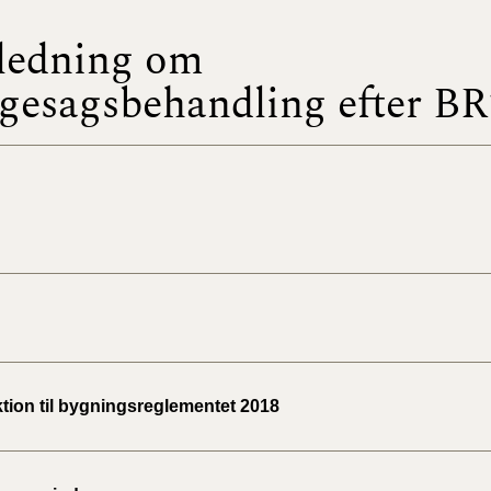
ledning om
BR18 (
2022)
gesagsbehandling efter BR
BR18 (
2022)
BR18 (
2022)
BR18 (
2021)
BR18 (
ktion til bygningsreglementet 2018
BR18 (
2020)
BR18 (