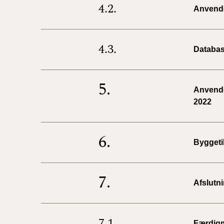
4.2.
Anvendel
4.3.
Databas
5.
Anvendel
2022
6.
Byggeti
7.
Afslutn
7.1.
Færdig