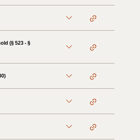
ld (§ 523 - §
30)