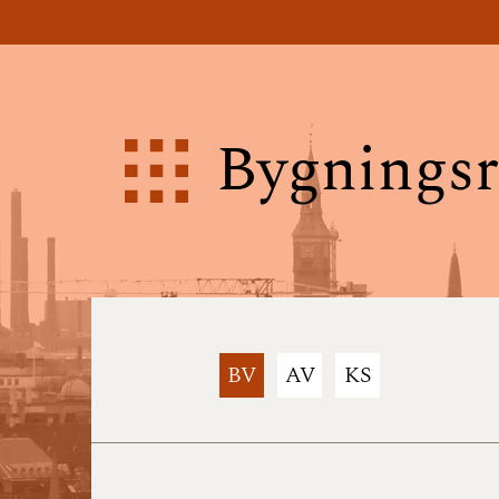
Bygningsr
BV
AV
KS