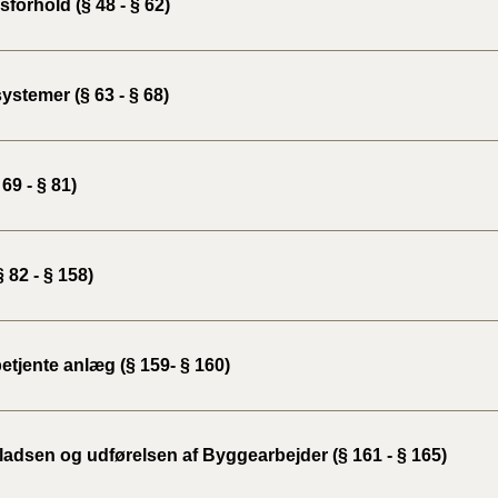
forhold (§ 48 - § 62)
BR18 (
2022)
ystemer (§ 63 - § 68)
BR18 (
2022)
 69 - § 81)
BR18 (
2022)
 82 - § 158)
BR18 (
2021)
BR18 (
etjente anlæg (§ 159- § 160)
BR18 (
2020)
adsen og udførelsen af Byggearbejder (§ 161 - § 165)
BR18 (