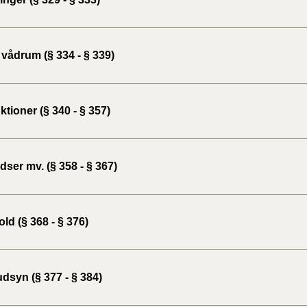
vådrum (§ 334 - § 339)
tioner (§ 340 - § 357)
ser mv. (§ 358 - § 367)
ld (§ 368 - § 376)
dsyn (§ 377 - § 384)