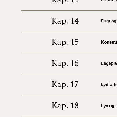
Kap. 14
Fugt og 
Kap. 15
Konstruk
Kap. 16
Legeplad
Kap. 17
Lydforho
Kap. 18
Lys og u