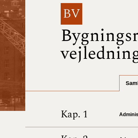
BV
Bygningsr
vejlednin
Saml
Kap. 1
Administ