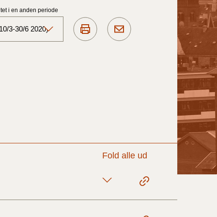
et i en anden periode
10/3-30/6 2020)
Aktuelt)
1/7-31/12
1/1-30/6 2025)
1/7- 31/12
Fold alle ud
1/1- 30/06
1/1- 31/12