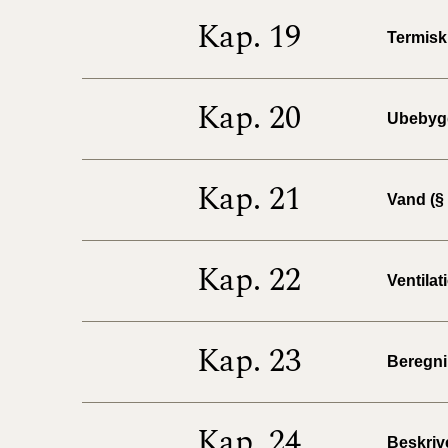
Kap. 19
Termisk 
Kap. 20
Ubebygg
Kap. 21
Vand (§ 
Kap. 22
Ventilat
Kap. 23
Beregnin
Kap. 24
Beskrive