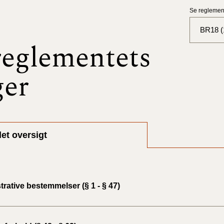
Se reglement
BR18 (
eglementets
BR18 (
ger
BR18 (
2025)
BR18 (
et oversigt
BR18 (
2024)
BR18 (
rative bestemmelser (§ 1 - § 47)
2024)
BR18 (
2023)