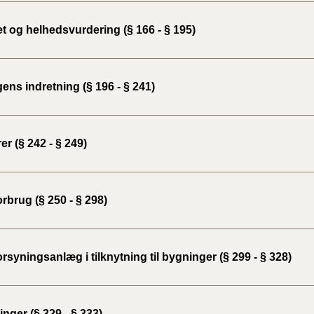
2020)
t og helhedsvurdering (§ 166 - § 195)
BR18 (
BR18 (
ns indretning (§ 196 - § 241)
2019)
BR18 (
er (§ 242 - § 249)
BR18 (
2018)
rbrug (§ 250 - § 298)
BR18 (
BR15 
rsyningsanlæg i tilknytning til bygninger (§ 299 - § 328)
Tidlig
2010)
nger (§ 329 - § 333)