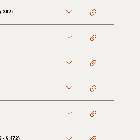
§ 392)
 - § 472)