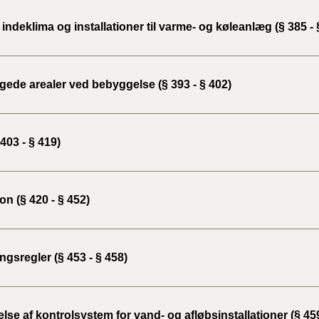
indeklima og installationer til varme- og køleanlæg (§ 385 - 
ede arealer ved bebyggelse (§ 393 - § 402)
403 - § 419)
ion (§ 420 - § 452)
gsregler (§ 453 - § 458)
lse af kontrolsystem for vand- og afløbsinstallationer (§ 459