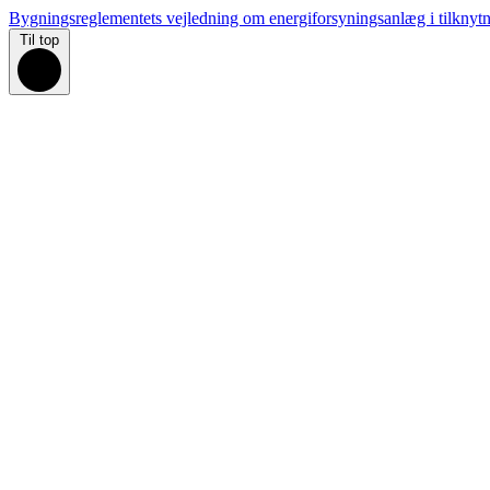
Bygningsreglementets vejledning om energiforsyningsanlæg i tilknytn
Til top