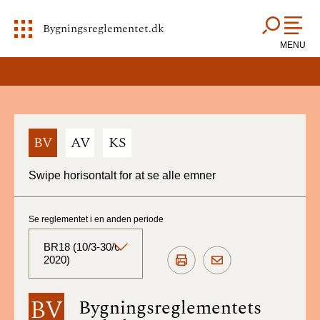
Bygningsreglementet.dk
MENU
BV
AV
KS
Swipe horisontalt for at se alle emner
Se reglementet i en anden periode
BR18 (10/3-30/6
2020)
BR18 (Aktuelt)
BV
Bygningsreglementets