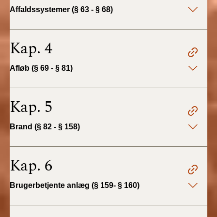
2022)
Affaldssystemer (§ 63 - § 68)
BR18 (1/1 - 30/6
2022)
Kap. 4
BR18 (29/6 - 31/12
Afløb (§ 69 - § 81)
2021)
BR18 (1/1-29/6
Kap. 5
2021)
Brand (§ 82 - § 158)
BR18 (1/7-31/12
2020)
Kap. 6
BR18 (10/3-30/6
2020)
Brugerbetjente anlæg (§ 159- § 160)
BR18 (1/1-9/3 2020)