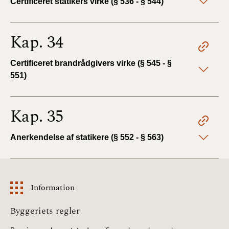
Certificeret statikers virke (§ 536 - § 544)
Kap. 34
Certificeret brandrådgivers virke (§ 545 - §
551)
Kap. 35
Anerkendelse af statikere (§ 552 - § 563)
Information
Information
Byggeriets regler