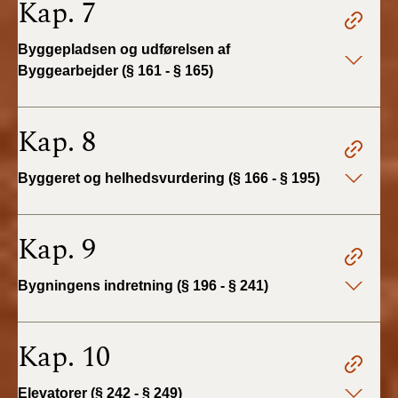
Kap. 7
BR18 (4/7-31/12
2019)
Byggepladsen og udførelsen af
Byggearbejder (§ 161 - § 165)
BR18 (1/1-4/7 2019)
BR18 (1/7-31/12
Kap. 8
2018)
Byggeret og helhedsvurdering (§ 166 - § 195)
BR18 (1/1-30/6
2018)
Kap. 9
BR15 (2015-2018)
Bygningens indretning (§ 196 - § 241)
Tidligere BR (1961-
2010)
Kap. 10
Elevatorer (§ 242 - § 249)