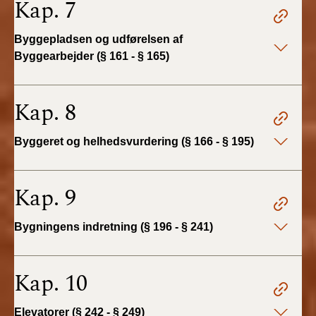
Kap. 7
BR18 (4/7-31/12
2019)
Byggepladsen og udførelsen af
Byggearbejder (§ 161 - § 165)
BR18 (1/1-4/7 2019)
BR18 (1/7-31/12
Kap. 8
2018)
Byggeret og helhedsvurdering (§ 166 - § 195)
BR18 (1/1-30/6
2018)
Kap. 9
BR15 (2015-2018)
Bygningens indretning (§ 196 - § 241)
Tidligere BR (1961-
2010)
Kap. 10
Elevatorer (§ 242 - § 249)