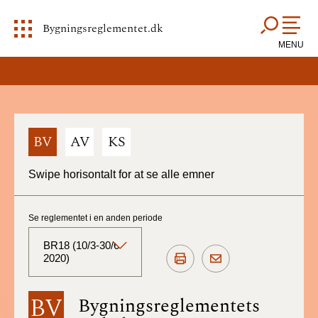
Bygningsreglementet.dk
MENU
BV
AV
KS
Swipe horisontalt for at se alle emner
Se reglementet i en anden periode
BR18 (10/3-30/6
2020)
BR18 (Aktuelt)
BV
Bygningsreglementets