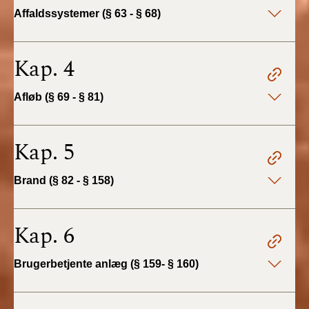
2022)
Affaldssystemer (§ 63 - § 68)
BR18 (1/1 - 30/6
2022)
Kap. 4
BR18 (29/6 - 31/12
Afløb (§ 69 - § 81)
2021)
BR18 (1/1-29/6
Kap. 5
2021)
Brand (§ 82 - § 158)
BR18 (1/7-31/12
2020)
Kap. 6
BR18 (10/3-30/6
2020)
Brugerbetjente anlæg (§ 159- § 160)
BR18 (1/1-9/3 2020)