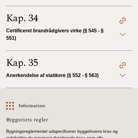
Kap. 34
Certificeret brandrådgivers virke (§ 545 - §
551)
Kap. 35
Anerkendelse af statikere (§ 552 - § 563)
Information
Information
Byggeriets regler
Bygningsreglementet udspecificerer byggelovens krav og
indeholder de nærmere detaljerede krav, som alle