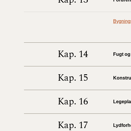
Bygnings
Kap. 14
Fugt og 
Kap. 15
Konstruk
Kap. 16
Legeplad
Kap. 17
Lydforho