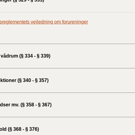
reglementets vejledning om forureninger
vådrum (§ 334 - § 339)
tioner (§ 340 - § 357)
ser mv. (§ 358 - § 367)
ld (§ 368 - § 376)