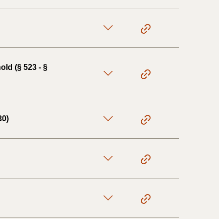
ld (§ 523 - §
30)