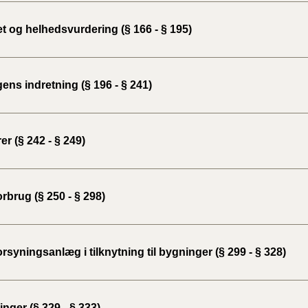
2020)
t og helhedsvurdering (§ 166 - § 195)
BR18 (
BR18 (
ns indretning (§ 196 - § 241)
2019)
BR18 (
er (§ 242 - § 249)
BR18 (
2018)
rbrug (§ 250 - § 298)
BR18 (
BR15 
rsyningsanlæg i tilknytning til bygninger (§ 299 - § 328)
Tidlig
2010)
nger (§ 329 - § 333)