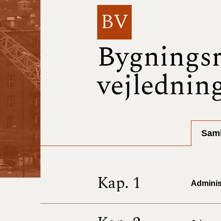
BV
Bygningsr
vejlednin
Saml
Kap. 1
Administ