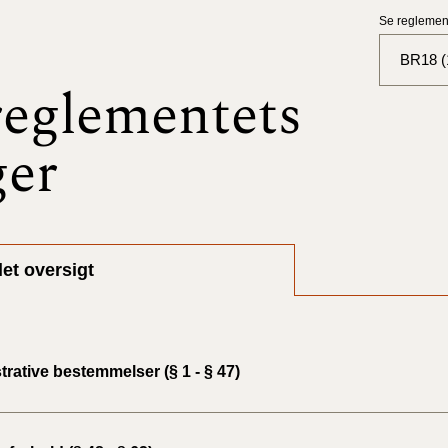
Se reglement
BR18 (
eglementets
BR18 (
ger
BR18 (
2025)
BR18 (
et oversigt
BR18 (
2024)
BR18 (
rative bestemmelser (§ 1 - § 47)
2024)
BR18 (
2023)