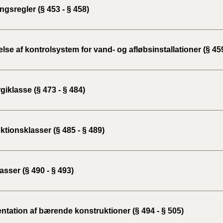
gsregler (§ 453 - § 458)
lse af kontrolsystem for vand- og afløbsinstallationer (§ 459
iklasse (§ 473 - § 484)
tionsklasser (§ 485 - § 489)
sser (§ 490 - § 493)
tation af bærende konstruktioner (§ 494 - § 505)