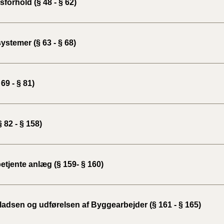
forhold (§ 48 - § 62)
BR18 (
2022)
ystemer (§ 63 - § 68)
BR18 (
2022)
 69 - § 81)
BR18 (
2022)
 82 - § 158)
BR18 (
2021)
BR18 (
etjente anlæg (§ 159- § 160)
BR18 (
2020)
adsen og udførelsen af Byggearbejder (§ 161 - § 165)
BR18 (