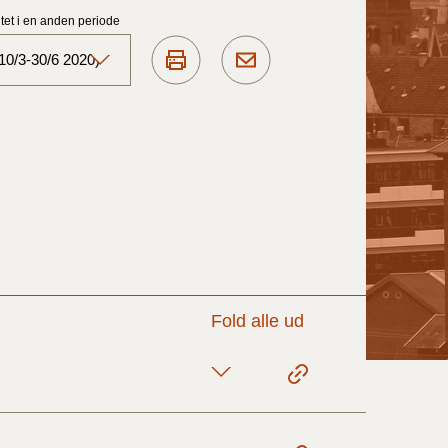
et i en anden periode
10/3-30/6 2020)
Aktuelt)
1/7-31/12
1/1-30/6 2025)
1/7- 31/12
Fold alle ud
1/1- 30/06
1/1- 31/12