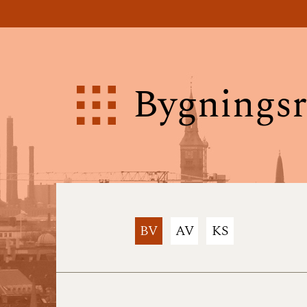
Bygningsr
BV
AV
KS