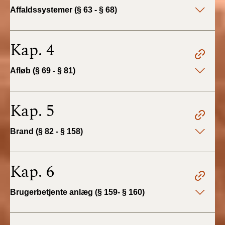
2022)
Affaldssystemer (§ 63 - § 68)
BR18 (1/1 - 30/6
2022)
Kap. 4
BR18 (29/6 - 31/12
Afløb (§ 69 - § 81)
2021)
BR18 (1/1-29/6
Kap. 5
2021)
Brand (§ 82 - § 158)
BR18 (1/7-31/12
2020)
Kap. 6
BR18 (10/3-30/6
2020)
Brugerbetjente anlæg (§ 159- § 160)
BR18 (1/1-9/3 2020)