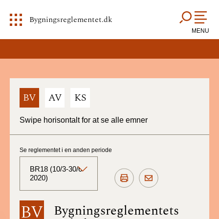
Bygningsreglementet.dk
MENU
BV
AV
KS
Swipe horisontalt for at se alle emner
Se reglementet i en anden periode
BR18 (10/3-30/6
2020)
BR18 (Aktuelt)
BV
Bygningsreglementets