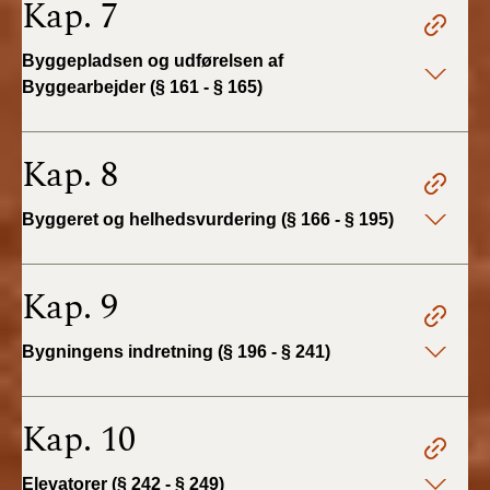
Kap. 7
BR18 (4/7-31/12
2019)
Byggepladsen og udførelsen af
Byggearbejder (§ 161 - § 165)
BR18 (1/1-4/7 2019)
BR18 (1/7-31/12
Kap. 8
2018)
Byggeret og helhedsvurdering (§ 166 - § 195)
BR18 (1/1-30/6
2018)
Kap. 9
BR15 (2015-2018)
Bygningens indretning (§ 196 - § 241)
Tidligere BR (1961-
2010)
Kap. 10
Elevatorer (§ 242 - § 249)