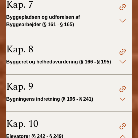
Kap. 7
BR18 (4/7-31/12
2019)
Byggepladsen og udførelsen af
Byggearbejder (§ 161 - § 165)
BR18 (1/1-4/7 2019)
BR18 (1/7-31/12
Kap. 8
2018)
Byggeret og helhedsvurdering (§ 166 - § 195)
BR18 (1/1-30/6
2018)
Kap. 9
BR15 (2015-2018)
Bygningens indretning (§ 196 - § 241)
Tidligere BR (1961-
2010)
Kap. 10
Elevatorer (§ 242 - § 249)