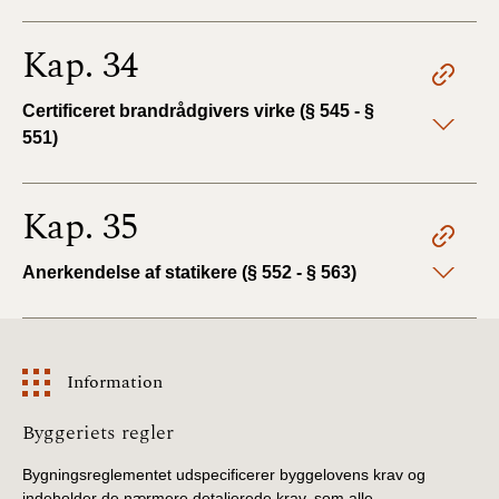
Kap. 34
Certificeret brandrådgivers virke (§ 545 - §
551)
Kap. 35
Anerkendelse af statikere (§ 552 - § 563)
Information
Information
Byggeriets regler
Bygningsreglementet udspecificerer byggelovens krav og
indeholder de nærmere detaljerede krav, som alle