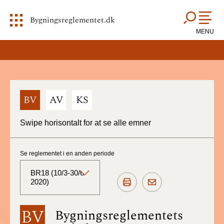
Bygningsreglementet.dk
MENU
BV
AV
KS
Swipe horisontalt for at se alle emner
Se reglementet i en anden periode
BR18 (10/3-30/6
2020)
BR18 (Aktuelt)
BV
Bygningsreglementets