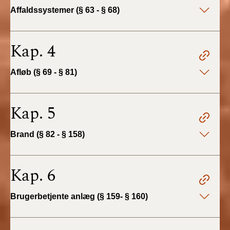
2022)
Affaldssystemer (§ 63 - § 68)
BR18 (1/1 - 30/6
2022)
Kap. 4
BR18 (29/6 - 31/12
Afløb (§ 69 - § 81)
2021)
BR18 (1/1-29/6
Kap. 5
2021)
Brand (§ 82 - § 158)
BR18 (1/7-31/12
2020)
Kap. 6
BR18 (10/3-30/6
2020)
Brugerbetjente anlæg (§ 159- § 160)
BR18 (1/1-9/3 2020)