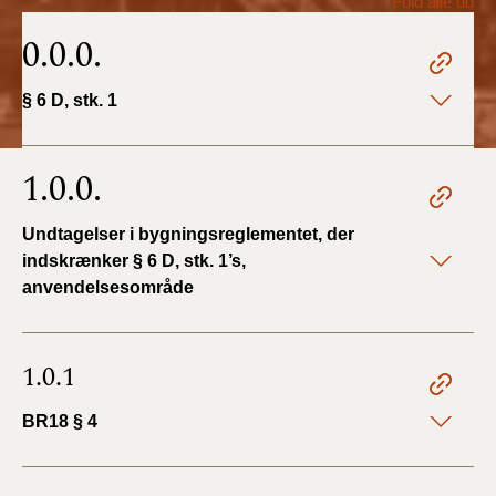
Fold alle ud
2022)
0.0.0.
BR18 (1/1 - 30/6
2022)
§ 6 D, stk. 1
BR18 (29/6 - 31/12
2021)
1.0.0.
BR18 (1/1-29/6
Undtagelser i bygningsreglementet, der
2021)
indskrænker § 6 D, stk. 1’s,
anvendelsesområde
BR18 (1/7-31/12
2020)
1.0.1
BR18 (10/3-30/6
2020)
BR18 § 4
BR18 (1/1-9/3 2020)