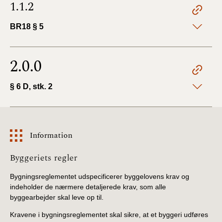
1.1.2
BR18 (4/7-31/12
2019)
BR18 § 5
BR18 (1/1-4/7 2019)
2.0.0
BR18 (1/7-31/12
2018)
§ 6 D, stk. 2
BR18 (1/1-30/6
2018)
Information
BR15 (2015-2018)
Information
Byggeriets regler
Tidligere BR (1961-
2010)
Bygningsreglementet udspecificerer byggelovens krav og
indeholder de nærmere detaljerede krav, som alle
byggearbejder skal leve op til.
Kravene i bygningsreglementet skal sikre, at et byggeri udføres