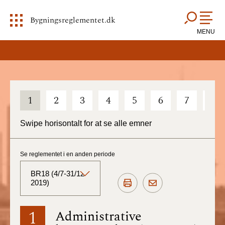
Bygningsreglementet.dk
MENU
1
2
3
4
5
6
7
8
Swipe horisontalt for at se alle emner
Se reglementet i en anden periode
BR18 (4/7-31/12
2019)
BR18 (Aktuelt)
1
Administrative