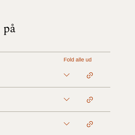
17/9 - 31/12
 på
1/7 - 16/9
1/1 - 30/6
Fold alle ud
29/6 - 31/12
1/1-29/6 2021)
1/7-31/12
10/3-30/6