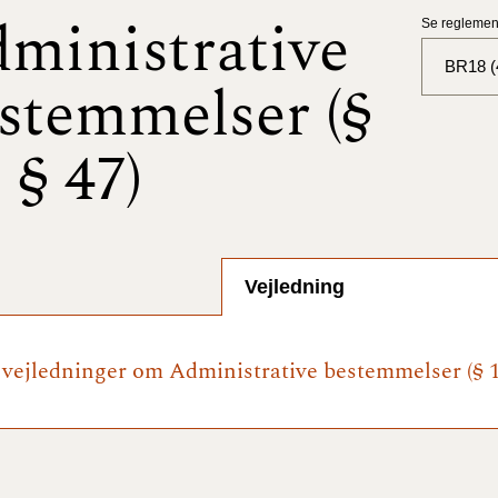
ministrative
Se reglement
BR18 (
stemmelser (§
BR18 (
- § 47)
BR18 (
2025)
BR18 (
Vejledning
BR18 (
2024)
e vejledninger om Administrative bestemmelser (§ 1 
BR18 (
2024)
BR18 (
2023)