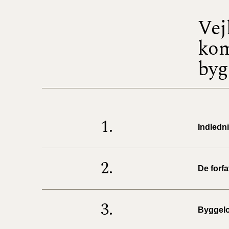
Vej
kom
byg
1.
Indledn
2.
De forfa
3.
Byggelo