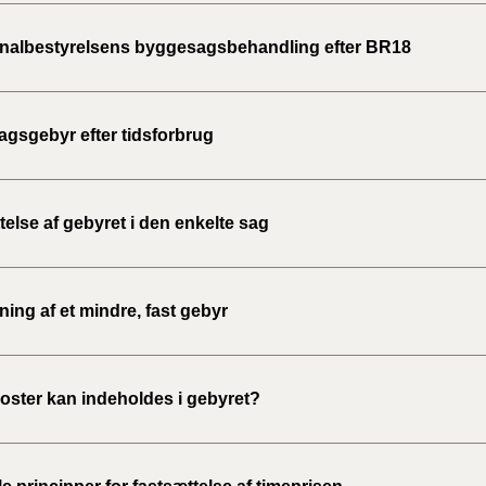
2020)
lbestyrelsens byggesagsbehandling efter BR18
BR18 (
BR18 (
gsgebyr efter tidsforbrug
2019)
BR18 (
else af gebyret i den enkelte sag
BR18 (
2018)
ing af et mindre, fast gebyr
BR18 (
BR15 
poster kan indeholdes i gebyret?
Tidlig
2010)