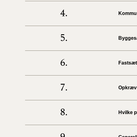
4.
Kommuna
5.
Byggesa
6.
Fastsætt
7.
Opkrævn
8.
Hvilke 