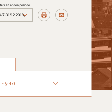
et i en anden periode
4/7-31/12 2019)
Aktuelt)
1/7-31/12
1/1-30/6 2025)
1/7- 31/12
- § 47)
1/1- 30/06
1/1- 31/12