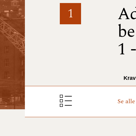
Ad
1
be
1 
Krav
Se all