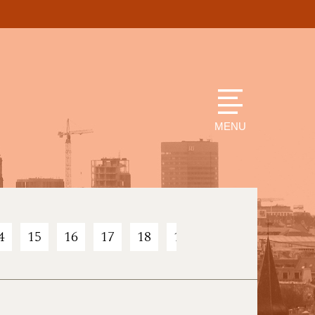
MENU
4
15
16
17
18
19
20
21
22