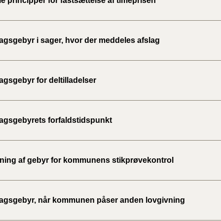
e principper for fastsættelse af timeprisen
gsgebyr i sager, hvor der meddeles afslag
gsgebyr for deltilladelser
gsgebyrets forfaldstidspunkt
ing af gebyr for kommunens stikprøvekontrol
gsgebyr, når kommunen påser anden lovgivning