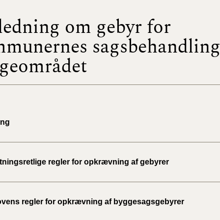
ledning om gebyr for
BR18 (
2022)
munernes sagsbehandling
geområdet
BR18 (
2022)
BR18 (
2022)
ing
BR18 (
2021)
BR18 (
tningsretlige regler for opkrævning af gebyrer
BR18 (
2020)
vens regler for opkrævning af byggesagsgebyrer
BR18 (