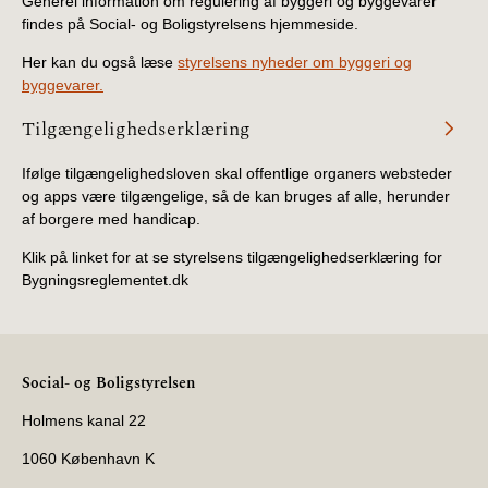
Generel information om regulering af byggeri og byggevarer
BR18 (4/7-31/12
findes på Social- og Boligstyrelsens hjemmeside.
2019)
Her kan du også læse
styrelsens nyheder om byggeri og
byggevarer.
BR18 (1/1-4/7 2019)
Tilgængelighedserklæring
BR18 (1/7-31/12
2018)
Ifølge tilgængelighedsloven skal offentlige organers websteder
og apps være tilgængelige, så de kan bruges af alle, herunder
af borgere med handicap.
BR18 (1/1-30/6
2018)
Klik på linket for at se styrelsens tilgængelighedserklæring for
Bygningsreglementet.dk
BR15 (2015-2018)
Tidligere BR (1961-
2010)
Social- og Boligstyrelsen
Holmens kanal 22
1060 København K