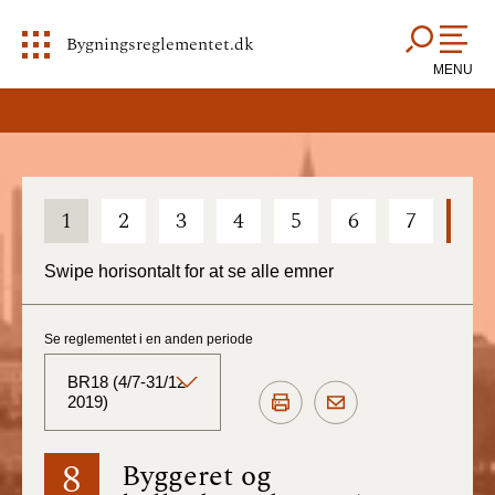
Bygningsreglementet.dk
MENU
1
2
3
4
5
6
7
8
Swipe horisontalt for at se alle emner
Se reglementet i en anden periode
BR18 (4/7-31/12
2019)
BR18 (Aktuelt)
8
Byggeret og