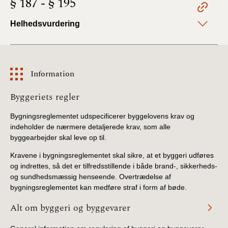
§ 187 - § 195
2022)
Helhedsvurdering
BR18 (1/1 - 30/6
2022)
BR18 (29/6 - 31/12
Information
2021)
Information
Byggeriets regler
BR18 (1/1-29/6
2021)
Bygningsreglementet udspecificerer byggelovens krav og
indeholder de nærmere detaljerede krav, som alle
byggearbejder skal leve op til.
BR18 (1/7-31/12
2020)
Kravene i bygningsreglementet skal sikre, at et byggeri udføres
og indrettes, så det er tilfredsstillende i både brand-, sikkerheds-
BR18 (10/3-30/6
og sundhedsmæssig henseende. Overtrædelse af
2020)
bygningsreglementet kan medføre straf i form af bøde.
Alt om byggeri og byggevarer
BR18 (1/1-9/3 2020)