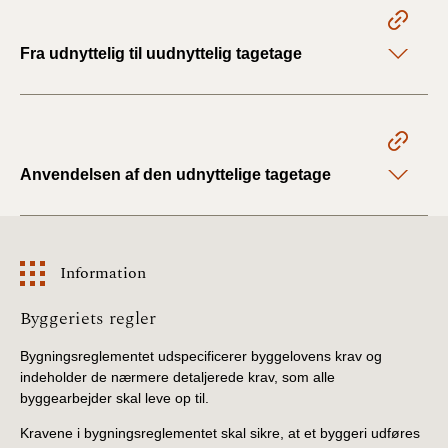
BR18 (4/7-31/12
2019)
Fra udnyttelig til uudnyttelig tagetage
BR18 (1/1-4/7 2019)
BR18 (1/7-31/12
2018)
Anvendelsen af den udnyttelige tagetage
BR18 (1/1-30/6
2018)
Information
BR15 (2015-2018)
Information
Byggeriets regler
Tidligere BR (1961-
2010)
Bygningsreglementet udspecificerer byggelovens krav og
indeholder de nærmere detaljerede krav, som alle
byggearbejder skal leve op til.
Kravene i bygningsreglementet skal sikre, at et byggeri udføres