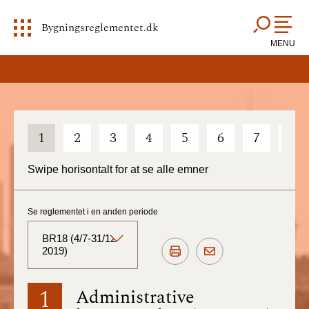
Bygningsreglementet.dk
MENU
1
2
3
4
5
6
7
8
Swipe horisontalt for at se alle emner
Se reglementet i en anden periode
BR18 (4/7-31/12
2019)
BR18 (Aktuelt)
1
Administrative