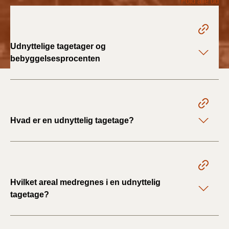
Fold alle ud
2022)
BR18 (1/1 - 30/6
2022)
Udnyttelige tagetager og
bebyggelsesprocenten
BR18 (29/6 - 31/12
2021)
BR18 (1/1-29/6
2021)
Hvad er en udnyttelig tagetage?
BR18 (1/7-31/12
2020)
BR18 (10/3-30/6
Hvilket areal medregnes i en udnyttelig
2020)
tagetage?
BR18 (1/1-9/3 2020)