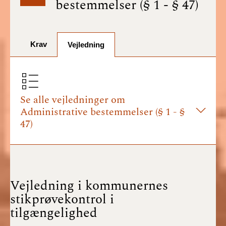
bestemmelser (§ 1 - § 47)
BR18 (1/7-31/12
2025)
Krav
BR18 (1/1-30/6
Vejledning
2025)
BR18 (1/7- 31/12
2024)
Se alle vejledninger om
Administrative bestemmelser (§ 1 - §
BR18 (1/1- 30/06
47)
2024)
BR18 (1/1- 31/12
2023)
Vejledning i kommunernes
BR18 (17/9 - 31/12
stikprøvekontrol i
2022)
tilgængelighed
BR18 (1/7 - 16/9