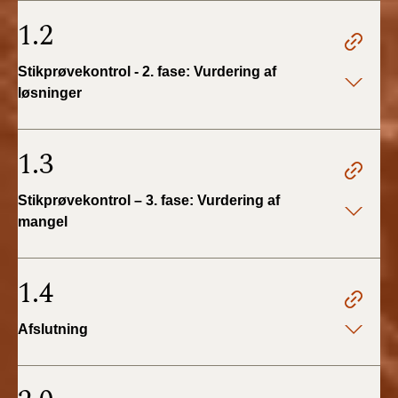
BR18 (4/7-31/12
1.2
2019)
Stikprøvekontrol - 2. fase: Vurdering af
BR18 (1/1-4/7 2019)
løsninger
BR18 (1/7-31/12
2018)
1.3
BR18 (1/1-30/6
2018)
Stikprøvekontrol – 3. fase: Vurdering af
mangel
BR15 (2015-2018)
1.4
Tidligere BR (1961-
2010)
Afslutning