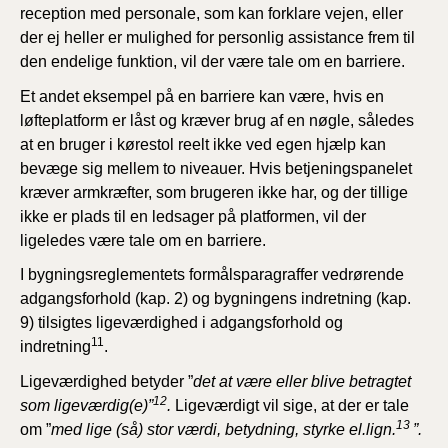
reception med personale, som kan forklare vejen, eller
der ej heller er mulighed for personlig assistance frem til
den endelige funktion, vil der være tale om en barriere.
Et andet eksempel på en barriere kan være, hvis en
løfteplatform er låst og kræver brug af en nøgle, således
at en bruger i kørestol reelt ikke ved egen hjælp kan
bevæge sig mellem to niveauer. Hvis betjeningspanelet
kræver armkræfter, som brugeren ikke har, og der tillige
ikke er plads til en ledsager på platformen, vil der
ligeledes være tale om en barriere.
I bygningsreglementets formålsparagraffer vedrørende
adgangsforhold (kap. 2) og bygningens indretning (kap.
9) tilsigtes ligeværdighed i adgangsforhold og
11
indretning
.
Ligeværdighed betyder ”
det at være eller blive betragtet
12
som ligeværdig(e)”
.
Ligeværdigt vil sige, at der er tale
13
om ”
med lige (så) stor værdi, betydning, styrke el.lign.
”.