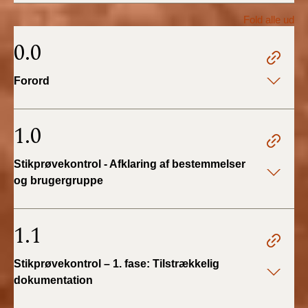
2022)
Fold alle ud
BR18 (1/1 - 30/6
0.0
2022)
Forord
BR18 (29/6 - 31/12
2021)
1.0
BR18 (1/1-29/6
2021)
Stikprøvekontrol - Afklaring af bestemmelser
og brugergruppe
BR18 (1/7-31/12
2020)
1.1
BR18 (10/3-30/6
2020)
Stikprøvekontrol – 1. fase: Tilstrækkelig
dokumentation
BR18 (1/1-9/3 2020)