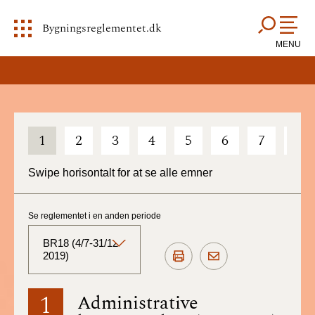
Bygningsreglementet.dk
MENU
1
2
3
4
5
6
7
8
Swipe horisontalt for at se alle emner
Se reglementet i en anden periode
BR18 (4/7-31/12
2019)
BR18 (Aktuelt)
1
Administrative