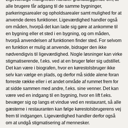
alle brugere får adgang til de samme bygninger,
parkeringsarealer og opholdsarealer samt mulighed for at
anvende deres funktioner. Ligeværdighed handler også
om måden, hvorpå det kan lade sig gøre at ankomme til
en bygning eller et sted i en bygning, og om måden,
hvorpå anvendelsen af funktionen finder sted. For selvom
en funktion er mulig at anvende, bidrager den ikke
nødvendigvis til ligeværdighed. Nogle løsninger kan virke
stigmatiserende, f.eks. ved at en bruger føler sig udstillet.
Det kan være i biografen, hvor en kørestolsbruger ikke
selv kan vælge en plads, og derfor må sidde alene foran
forreste række eller i et andet område af rummet frem for
at sidde sammen med andre, f.eks. sine venner. Det kan
være ved en indgang til en bygning, hvor en lift f.eks.
bevæger sig op langs et vindue ved en restaurant, så alle
gæsterne i restauranten kan følge kørestolsbrugerens vej
frem til indgangen. Ligeværdighed handler derfor også
om at undgå stigmatisering af mennesker.