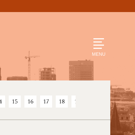
MENU
4
15
16
17
18
19
20
21
22