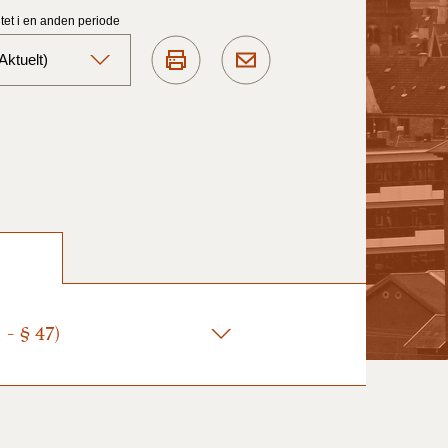
et i en anden periode
ktuelt)
Aktuelt)
1/7-31/12
1/1-30/6 2025)
1/7- 31/12
- § 47)
1/1- 30/06
1/1- 31/12