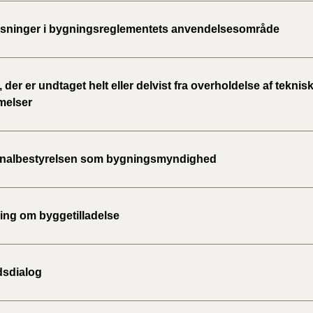
ninger i bygningsreglementets anvendelsesområde
 der er undtaget helt eller delvist fra overholdelse af teknis
melser
albestyrelsen som bygningsmyndighed
ng om byggetilladelse
sdialog