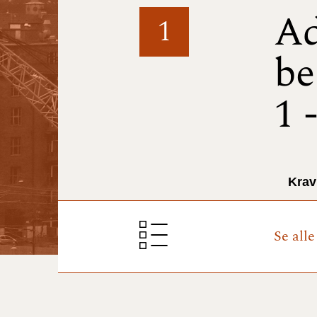
Ad
1
be
1 
Krav
Se all