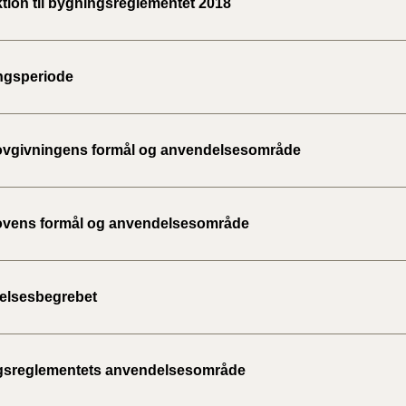
ktion til bygningsreglementet 2018
2020)
BR18 (
ngsperiode
BR18 (
2019)
vgivningens formål og anvendelsesområde
BR18 (
BR18 (
vens formål og anvendelsesområde
2018)
BR18 (
elsesbegrebet
BR15 
gsreglementets anvendelsesområde
Tidlig
2010)