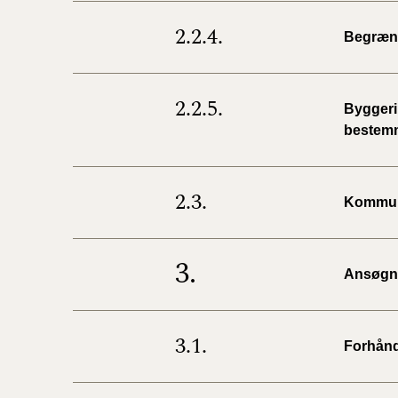
2.2.4.
Begræns
2.2.5.
Byggeri,
bestem
2.3.
Kommun
3.
Ansøgni
3.1.
Forhånd