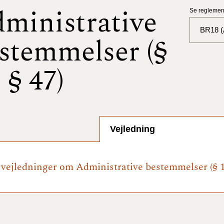
ministrative
Se reglement
BR18 (A
stemmelser (§
BR18 (
- § 47)
BR18 (
2025)
BR18 (
Vejledning
BR18 (
2024)
e vejledninger om Administrative bestemmelser (§ 1 
BR18 (
2024)
BR18 (
2023)