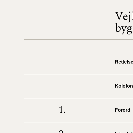
Vej
byg
Rettels
Kolofon
1.
Forord