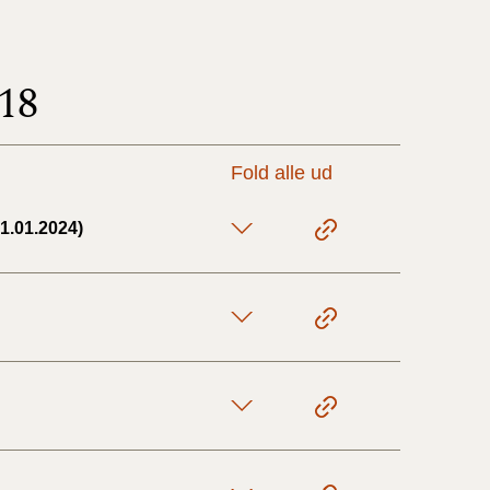
17/9 - 31/12
18
1/7 - 16/9
Fold alle ud
1/1 - 30/6
1.01.2024)
29/6 - 31/12
1/1-29/6 2021)
1/7-31/12
10/3-30/6