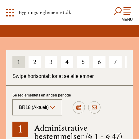
Bygningsreglementet.dk
MENU
1
2
3
4
5
6
7
8
Swipe horisontalt for at se alle emner
Se reglementet i en anden periode
BR18 (Aktuelt)
BR18 (Aktuelt)
1
Administrative
bestemmelser (§ 1 - § 47)