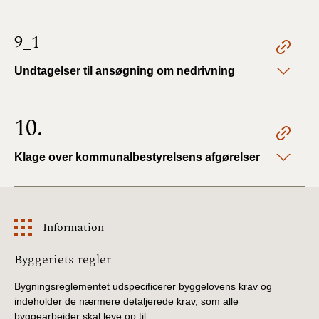
9_1
Undtagelser til ansøgning om nedrivning
10.
Klage over kommunalbestyrelsens afgørelser
Information
Information
Byggeriets regler
Bygningsreglementet udspecificerer byggelovens krav og
indeholder de nærmere detaljerede krav, som alle
byggearbejder skal leve op til.