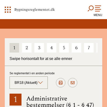
Bygningsreglementet.dk
MENU
1
2
3
4
5
6
7
8
Swipe horisontalt for at se alle emner
Se reglementet i en anden periode
BR18 (Aktuelt)
BR18 (Aktuelt)
1
Administrative
bestemmelser (§ 1 - § 47)