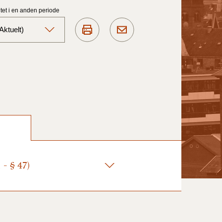
et i en anden periode
ktuelt)
Aktuelt)
1/7-31/12
1/1-30/6 2025)
1/7- 31/12
- § 47)
1/1- 30/06
1/1- 31/12