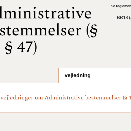
ministrative
Se reglement
BR18 (A
stemmelser (§
BR18 (
- § 47)
BR18 (
2025)
BR18 (
Vejledning
BR18 (
2024)
e vejledninger om Administrative bestemmelser (§ 1 
BR18 (
2024)
BR18 (
2023)