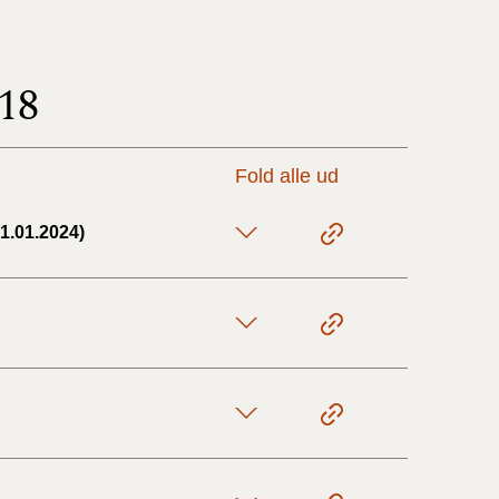
17/9 - 31/12
18
1/7 - 16/9
Fold alle ud
1/1 - 30/6
1.01.2024)
29/6 - 31/12
1/1-29/6 2021)
1/7-31/12
10/3-30/6