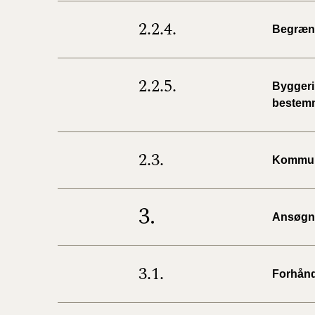
2.2.4.
Begræns
2.2.5.
Byggeri,
bestem
2.3.
Kommun
3.
Ansøgni
3.1.
Forhånd