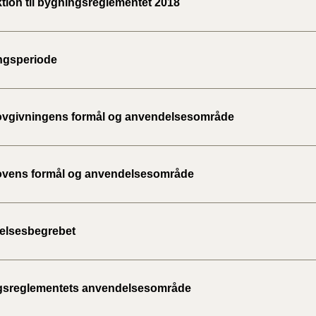
ktion til bygningsreglementet 2018
2020)
BR18 (
ngsperiode
BR18 (
2019)
vgivningens formål og anvendelsesområde
BR18 (
BR18 (
vens formål og anvendelsesområde
2018)
BR18 (
elsesbegrebet
BR15 
gsreglementets anvendelsesområde
Tidlig
2010)