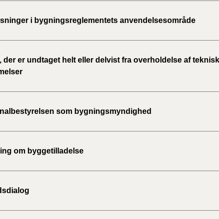
ninger i bygningsreglementets anvendelsesområde
 der er undtaget helt eller delvist fra overholdelse af teknis
melser
albestyrelsen som bygningsmyndighed
ng om byggetilladelse
sdialog