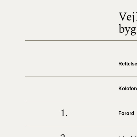
Vej
byg
Rettels
Kolofon
1.
Forord