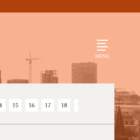
MENU
4
15
16
17
18
19
20
21
22