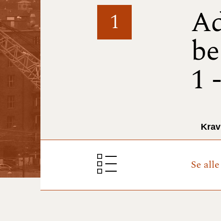
Ad
1
be
1 
Krav
Se all