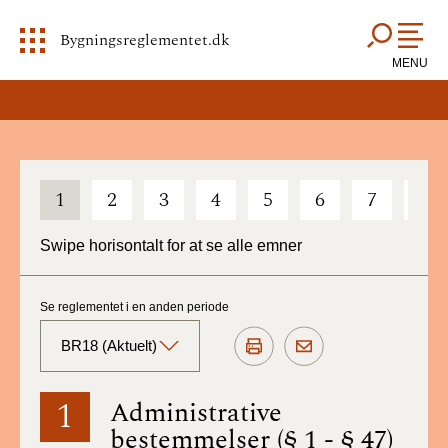
Bygningsreglementet.dk
MENU
1
2
3
4
5
6
7
8
Swipe horisontalt for at se alle emner
Se reglementet i en anden periode
BR18 (Aktuelt)
BR18 (Aktuelt)
1
Administrative
bestemmelser (§ 1 - § 47)