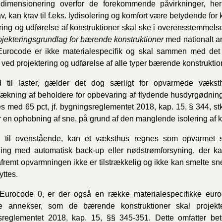
dimensionering overfor de forekommende påvirkninger, her
v, kan krav til f.eks. lydisolering og komfort være betydende for
ring og udførelse af konstruktioner skal ske i overensstemmel
jekteringsgrundlag for bærende konstruktioner
med nationalt 
urocode er ikke materialespecifik og skal sammen med det
 ved projektering og udførelse af alle typer bærende konstruktio
ld til laster, gælder det dog særligt for opvarmede væks
dækning af beholdere for opbevaring af flydende husdyrgødning,
s med 65 pct, jf. bygningsreglementet 2018, kap. 15, § 344, stk
r en ophobning af sne, på grund af den manglende isolering af ko
ld til ovenstående, kan et væksthus regnes som opvarmet 
ing med automatisk back-up eller nødstrømforsyning, der k
åfremt opvarmningen ikke er tilstrækkelig og ikke kan smelte sne
yttes.
Eurocode 0, er der også en række materialespecifikke eur
le annekser, som de bærende konstruktioner skal projekte
reglementet 2018, kap. 15, §§ 345-351. Dette omfatter beton