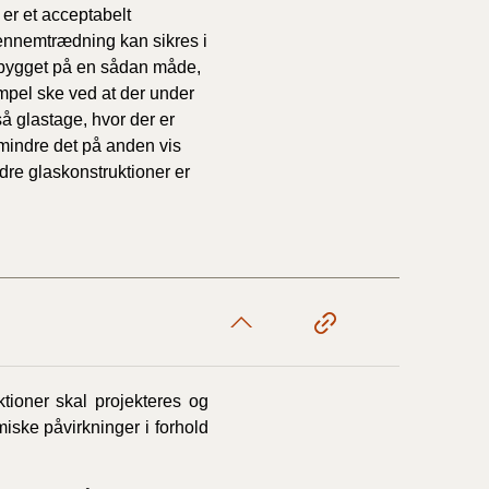
er et acceptabelt
ennemtrædning kan sikres i
opbygget på en sådan måde,
mpel ske ved at der under
å glastage, hvor der er
 mindre det på anden vis
ndre glaskonstruktioner er
tioner skal projekteres og
ske påvirkninger i forhold