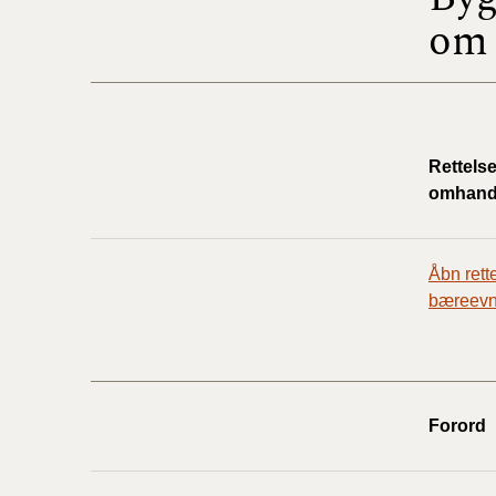
om 
Rettels
omhandl
Åbn r
ett
bæreevne
Forord