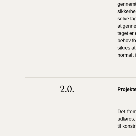
gennemtr
sikkerhe
selve ta
at genne
taget er
behov fo
sikres a
normalt 
2.0.
Projekte
Det frem
udføres,
til kons