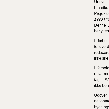
Udover 
brandkra
Projekte
1990 Pro
Denne E
benyttes
I forho
teltover
reducere
ikke ske
I forho
opvarmn
taget. S
ikke ben
Udover 
nationa
bygnings