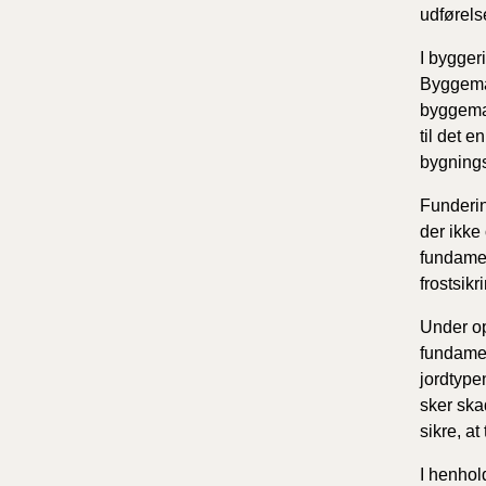
udførels
I bygger
Byggemat
byggemat
til det e
bygning
Funderin
der ikke
fundamen
frostsik
Under op
fundamen
jordtype
sker ska
sikre, a
I henhol