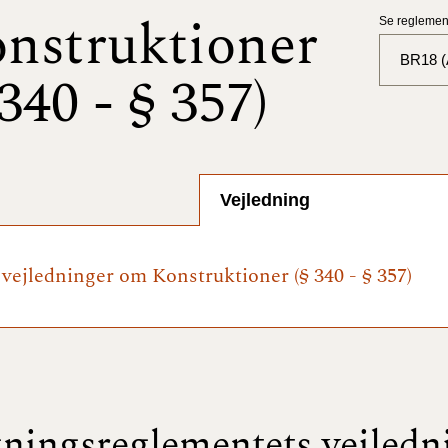
nstruktioner
Se reglement
BR18 (A
 340 - § 357)
BR18 (
BR18 (
2025)
Vejledning
BR18 (
e vejledninger om Konstruktioner (§ 340 - § 357)
BR18 (
2024)
BR18 (
2024)
BR18 (
ningsreglementets vejledn
2023)