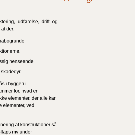
ering, udførelse, drift og
 at der:
 nabogrunde.
uktionerne.
mæssig henseende.
 skadedyr.
s i byggeri i
mmer for, hvad en
ikke elementer, der alle kan
se elementer, ved
ering af konstruktioner så
ollaps mv under