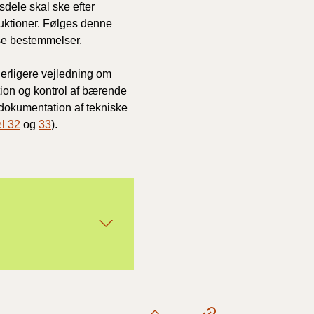
sdele skal ske efter
uktioner. Følges denne
sse bestemmelser.
1/1-9/3 2020)
erligere vejledning om
4/7-31/12
ion og kontrol af bærende
 dokumentation af tekniske
el 32
og
33
).
1/1-4/7 2019)
1/7-31/12
1/1-30/6 2018)
(2015-2018)
ere BR (1961-