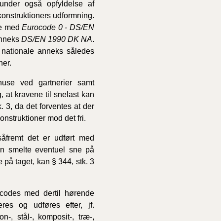
under også opfyldelse af
 konstruktioners udformning.
se med
Eurocode 0 - DS/EN
anneks
DS/EN 1990 DK NA
.
 nationale anneks således
ner.
thuse ved gartnerier samt
 at kravene til snelast kan
. 3, da det forventes at der
nstruktioner mod det fri.
såfremt det er udført med
an smelte eventuel sne på
 på taget, kan § 344, stk. 3
ocodes med dertil hørende
res og udføres efter, jf.
-, stål-, komposit-, træ-,