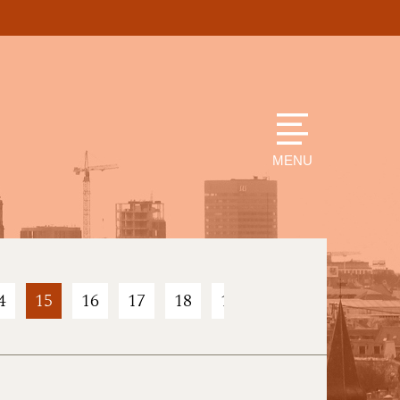
MENU
4
15
16
17
18
19
20
21
22