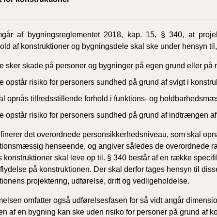
går af bygningsreglementet 2018, kap. 15, § 340, at projekt
old af konstruktioner og bygningsdele skal ske under hensyn til,
ke sker skade på personer og bygninger på egen grund eller på
e opstår risiko for personers sundhed på grund af svigt i konstr
al opnås tilfredsstillende forhold i funktions- og holdbarheds
ke opstår risiko for personers sundhed på grund af indtrængen af
finerer det overordnede personsikkerhedsniveau, som skal opnå
tionsmæssig henseende, og angiver således de overordnede ra
 konstruktioner skal leve op til. § 340 består af en række specif
flydelse på konstruktionen. Der skal derfor tages hensyn til dis
tionens projektering, udførelse, drift og vedligeholdelse.
lsen omfatter også udførelsesfasen for så vidt angår dimension
en af en bygning kan ske uden risiko for personer på grund af k