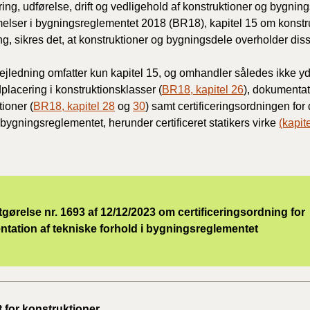
ring, udførelse, drift og vedligehold af konstruktioner og bygning
2020)
lser i bygningsreglementet 2018 (BR18), kapitel 15 om konstr
ng, sikres det, at konstruktioner og bygningsdele overholder di
BR18 (
jledning omfatter kun kapitel 15, og omhandler således ikke yd
BR18 (
dplacering i konstruktionsklasser (
BR18,
kapitel 26
), dokumentat
2019)
tioner (
BR18,
kapitel 28
og
30
) samt certificeringsordningen for
i bygningsreglementet, herunder certificeret statikers virke
(kapit
BR18 (
BR18 (
2018)
ørelse nr. 1693 af 12/12/2023 om certificeringsordning for
BR18 (
tation af tekniske forhold i bygningsreglementet
BR15 
Tidlig
2010)
 for konstruktioner