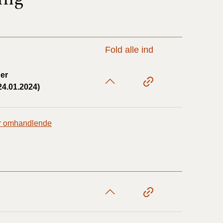
17/9 - 31/12
Fold alle ind
1/7 - 16/9
ner
4.01.2024)
1/1 - 30/6
ner omhandlende
29/6 - 31/12
1/1-29/6 2021)
1/7-31/12
10/3-30/6