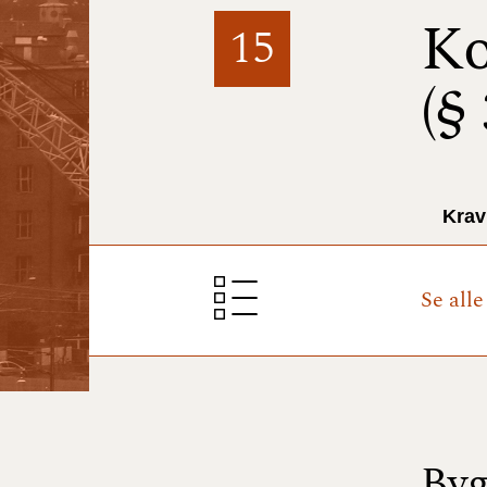
Ko
15
(§
Krav
Se all
Byg