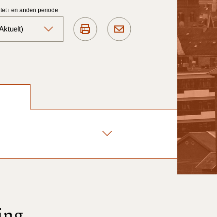
et i en anden periode
ktuelt)
Aktuelt)
1/7-31/12
1/1-30/6 2025)
1/7- 31/12
1/1- 30/06
1/1- 31/12
ing