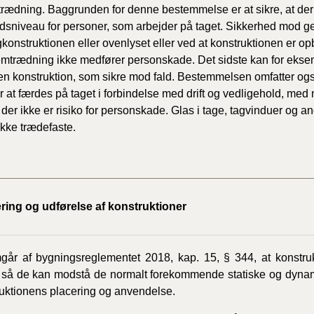
ædning. Baggrunden for denne bestemmelse er at sikre, at der 
dsniveau for personer, som arbejder på taget. Sikkerhed mod g
gkonstruktionen eller ovenlyset eller ved at konstruktionen er 
mtrædning ikke medfører personskade. Det sidste kan for ekse
 en konstruktion, som sikre mod fald. Bestemmelsen omfatter ogs
r at færdes på taget i forbindelse med drift og vedligehold, med
t der ikke er risiko for personskade. Glas i tage, tagvinduer og a
ikke trædefaste.
ring og udførelse af konstruktioner
går af bygningsreglementet 2018, kap. 15, § 344, at konstruk
 så de kan modstå de normalt forekommende statiske og dynami
truktionens placering og anvendelse.