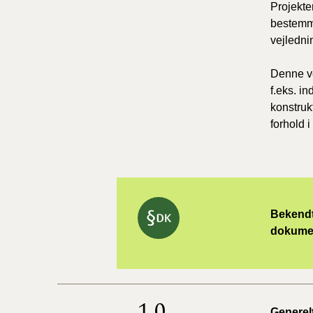
Projekte
bestemme
vejledni
Denne ve
f.eks. in
konstruk
forhold 
Bekendtg
dokumen
1.0.
Generelt