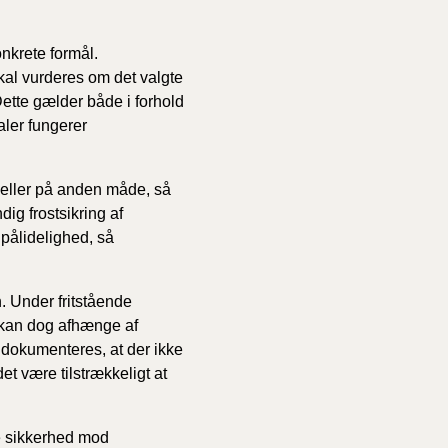
onkrete formål.
al vurderes om det valgte
Dette gælder både i forhold
aler fungerer
 eller på anden måde, så
ig frostsikring af
pålidelighed, så
. Under fritstående
e kan dog afhænge af
s dokumenteres, at der ikke
t være tilstrækkeligt at
de sikkerhed mod