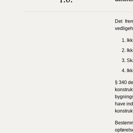
Det frem
vedligeh
Ik
Ikk
Sk
Ik
§ 340 de
konstruk
bygnings
have ind
konstruk
Bestemme
opførels