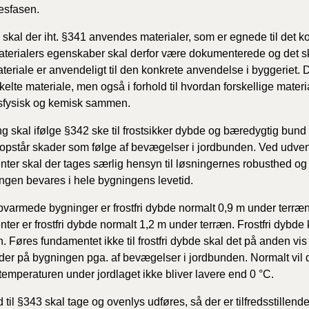
esfasen.
i skal der iht. §341 anvendes materialer, som er egnede til det k
erialers egenskaber skal derfor være dokumenterede og det sk
eriale er anvendeligt til den konkrete anvendelse i byggeriet. 
nkelte materiale, men også i forhold til hvordan forskellige materi
sfysisk og kemisk sammen.
g skal ifølge §342 ske til frostsikker dybde og bæredygtig bund
 opstår skader som følge af bevægelser i jordbunden. Ved udvend
ter skal der tages særlig hensyn til løsningernes robusthed og 
ringen bevares i hele bygningens levetid.
varmede bygninger er frostfri dybde normalt 0,9 m under terræn
ter er frostfri dybde normalt 1,2 m under terræn. Frostfri dybd
n. Føres fundamentet ikke til frostfri dybde skal det på anden vi
der på bygningen pga. af bevægelser i jordbunden. Normalt vil de
t temperaturen under jordlaget ikke bliver lavere end 0 °C.
d til §343 skal tage og ovenlys udføres, så der er tilfredsstillen