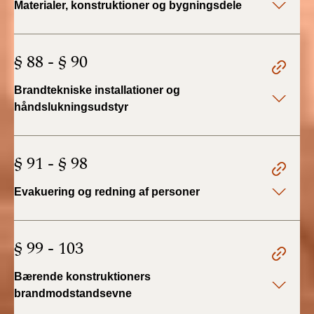
Materialer, konstruktioner og bygningsdele
2022)
BR18 (1/1 - 30/6
§ 88 - § 90
2022)
Brandtekniske installationer og
BR18 (29/6 - 31/12
2021)
håndslukningsudstyr
BR18 (1/1-29/6
2021)
§ 91 - § 98
BR18 (1/7-31/12
Evakuering og redning af personer
2020)
BR18 (10/3-30/6
§ 99 - 103
2020)
Bærende konstruktioners
BR18 (1/1-9/3 2020)
brandmodstandsevne