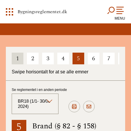
Bygningsreglementet.dk
MENU
1
2
3
4
5
6
7
8
Swipe horisontalt for at se alle emner
Se reglementet i en anden periode
BR18 (1/1- 30/06
2024)
BR18 (Aktuelt)
5
Brand (§ 82 - § 158)