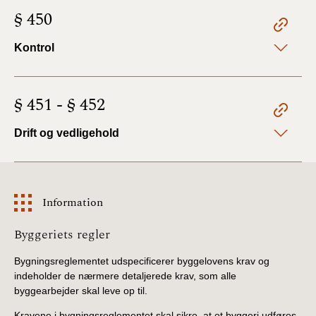
BR18 (4/7-31/12
§ 450
2019)
Kontrol
BR18 (1/1-4/7 2019)
BR18 (1/7-31/12
§ 451 - § 452
2018)
Drift og vedligehold
BR18 (1/1-30/6
2018)
BR15 (2015-2018)
Information
Information
Tidligere BR (1961-
Byggeriets regler
2010)
Bygningsreglementet udspecificerer byggelovens krav og
indeholder de nærmere detaljerede krav, som alle
byggearbejder skal leve op til.
Kravene i bygningsreglementet skal sikre, at et byggeri udføres