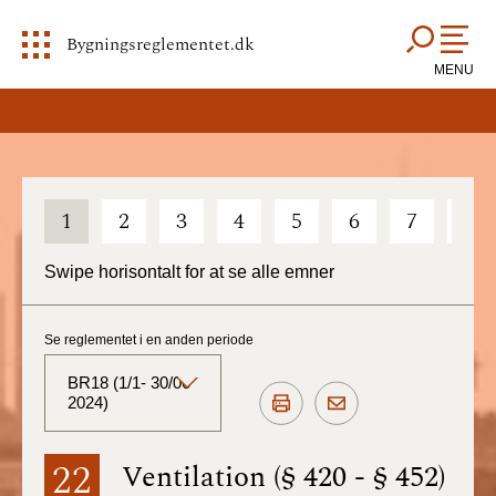
Bygningsreglementet.dk
MENU
1
2
3
4
5
6
7
8
Swipe horisontalt for at se alle emner
Se reglementet i en anden periode
BR18 (1/1- 30/06
2024)
BR18 (Aktuelt)
22
Ventilation (§ 420 - § 452)