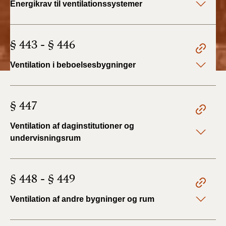
Energikrav til ventilationssystemer
2022)
BR18 (1/1 - 30/6
§ 443 - § 446
2022)
Ventilation i beboelsesbygninger
BR18 (29/6 - 31/12
2021)
§ 447
BR18 (1/1-29/6
2021)
Ventilation af daginstitutioner og
BR18 (1/7-31/12
undervisningsrum
2020)
BR18 (10/3-30/6
§ 448 - § 449
2020)
Ventilation af andre bygninger og rum
BR18 (1/1-9/3 2020)