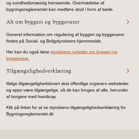
og sundhedsmæssig henseende. Overtrædelse af
BR18 (4/7-31/12
bygningsreglementet kan medføre straf i form af bøde.
2019)
Alt om byggeri og byggevarer
BR18 (1/1-4/7 2019)
Generel information om regulering af byggeri og byggevarer
findes på Social- og Boligstyrelsens hjemmeside.
BR18 (1/7-31/12
2018)
Her kan du også læse
styrelsens nyheder om byggeri og
byggevarer.
BR18 (1/1-30/6
Tilgængelighedserklæring
2018)
Ifølge tilgængelighedsloven skal offentlige organers websteder
BR15 (2015-2018)
og apps være tilgængelige, så de kan bruges af alle, herunder
af borgere med handicap.
Tidligere BR (1961-
2010)
Klik på linket for at se styrelsens tilgængelighedserklæring for
Bygningsreglementet.dk