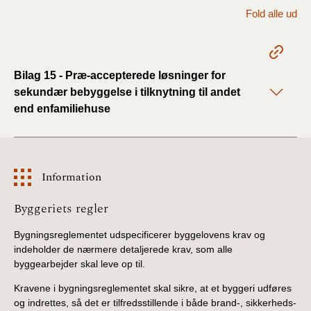
2022)
Fold alle ud
BR18 (1/1 - 30/6
2022)
Bilag 15 - Præ-accepterede løsninger for
BR18 (29/6 - 31/12
sekundær bebyggelse i tilknytning til andet
2021)
end enfamiliehuse
BR18 (1/1-29/6
2021)
Information
BR18 (1/7-31/12
2020)
Information
Byggeriets regler
Bygningsreglementet udspecificerer byggelovens krav og
BR18 (10/3-30/6
indeholder de nærmere detaljerede krav, som alle
2020)
byggearbejder skal leve op til.
BR18 (1/1-9/3 2020)
Kravene i bygningsreglementet skal sikre, at et byggeri udføres
og indrettes, så det er tilfredsstillende i både brand-, sikkerheds-