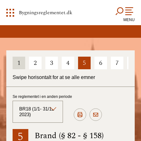
Bygningsreglementet.dk
MENU
1
2
3
4
5
6
7
8
Swipe horisontalt for at se alle emner
Se reglementet i en anden periode
BR18 (1/1- 31/12
2023)
BR18 (Aktuelt)
5
Brand (§ 82 - § 158)