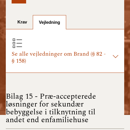
BR18 (1/7-31/12
2025)
Krav
Vejledning
BR18 (1/1-30/6
2025)
BR18 (1/7- 31/12
2024)
Se alle vejledninger om Brand (§ 82 -
§ 158)
BR18 (1/1- 30/06
2024)
BR18 (1/1- 31/12
2023)
Bilag 15 - Præ-accepterede
løsninger for sekundær
BR18 (17/9 - 31/12
bebyggelse i tilknytning til
2022)
andet end enfamiliehuse
BR18 (1/7 - 16/9