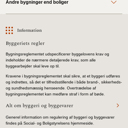
Andre bygninger end boliger
2022)
BR18 (1/1 - 30/6
2022)
Information
BR18 (29/6 - 31/12
Information
Byggeriets regler
2021)
Bygningsreglementet udspecificerer byggelovens krav og
BR18 (1/1-29/6
indeholder de nærmere detaljerede krav, som alle
2021)
byggearbejder skal leve op til.
Kravene i bygningsreglementet skal sikre, at et byggeri udføres
BR18 (1/7-31/12
og indrettes, så det er tilfredsstillende i både brand-, sikkerheds-
2020)
og sundhedsmæssig henseende. Overtrædelse af
bygningsreglementet kan medføre straf i form af bøde.
BR18 (10/3-30/6
2020)
Alt om byggeri og byggevarer
Generel information om regulering af byggeri og byggevarer
BR18 (1/1-9/3 2020)
findes på Social- og Boligstyrelsens hjemmeside.