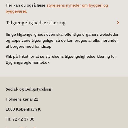
BR18 (4/7-31/12
Her kan du også læse
styrelsens nyheder om byggeri og
2019)
byggevarer.
Tilgængelighedserklæring
BR18 (1/1-4/7 2019)
Ifølge tilgængelighedsloven skal offentlige organers websteder
BR18 (1/7-31/12
og apps være tilgængelige, så de kan bruges af alle, herunder
2018)
af borgere med handicap.
Klik på linket for at se styrelsens tilgængelighedserklæring for
BR18 (1/1-30/6
Bygningsreglementet.dk
2018)
BR15 (2015-2018)
Social- og Boligstyrelsen
Tidligere BR (1961-
2010)
Holmens kanal 22
1060 København K
Tlf. 72 42 37 00