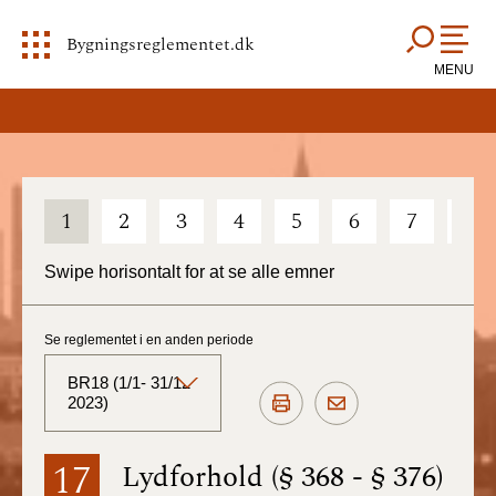
Bygningsreglementet.dk
MENU
1
2
3
4
5
6
7
8
Swipe horisontalt for at se alle emner
Se reglementet i en anden periode
BR18 (1/1- 31/12
2023)
BR18 (Aktuelt)
17
Lydforhold (§ 368 - § 376)