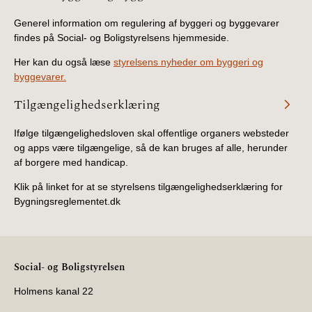
BR18 (4/7-31/12
2019)
Generel information om regulering af byggeri og byggevarer
findes på Social- og Boligstyrelsens hjemmeside.
BR18 (1/1-4/7 2019)
Her kan du også læse
styrelsens nyheder om byggeri og
byggevarer.
BR18 (1/7-31/12
Tilgængelighedserklæring
2018)
Ifølge tilgængelighedsloven skal offentlige organers websteder
BR18 (1/1-30/6
og apps være tilgængelige, så de kan bruges af alle, herunder
2018)
af borgere med handicap.
Klik på linket for at se styrelsens tilgængelighedserklæring for
BR15 (2015-2018)
Bygningsreglementet.dk
Tidligere BR (1961-
2010)
Social- og Boligstyrelsen
Holmens kanal 22