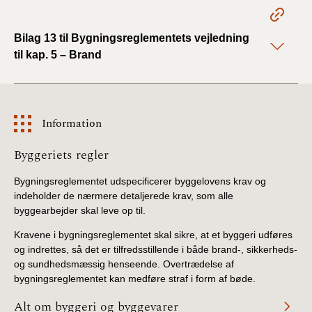
2022)
Bilag 13 til Bygningsreglementets vejledning
BR18 (1/1 - 30/6
til kap. 5 – Brand
2022)
BR18 (29/6 - 31/12
2021)
Information
BR18 (1/1-29/6
Information
Byggeriets regler
2021)
Bygningsreglementet udspecificerer byggelovens krav og
BR18 (1/7-31/12
indeholder de nærmere detaljerede krav, som alle
2020)
byggearbejder skal leve op til.
Kravene i bygningsreglementet skal sikre, at et byggeri udføres
BR18 (10/3-30/6
og indrettes, så det er tilfredsstillende i både brand-, sikkerheds-
2020)
og sundhedsmæssig henseende. Overtrædelse af
bygningsreglementet kan medføre straf i form af bøde.
BR18 (1/1-9/3 2020)
Alt om byggeri og byggevarer