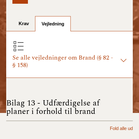
BR18 (1/7-31/12
2025)
Krav
Vejledning
BR18 (1/1-30/6
2025)
BR18 (1/7- 31/12
2024)
Se alle vejledninger om Brand (§ 82 -
§ 158)
BR18 (1/1- 30/06
2024)
BR18 (1/1- 31/12
2023)
Bilag 13 - Udfærdigelse af
planer i forhold til brand
BR18 (17/9 - 31/12
2022)
Fold alle ud
BR18 (1/7 - 16/9