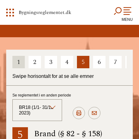
Bygningsreglementet.dk
MENU
1
2
3
4
5
6
7
8
Swipe horisontalt for at se alle emner
Se reglementet i en anden periode
BR18 (1/1- 31/12
2023)
BR18 (Aktuelt)
5
Brand (§ 82 - § 158)