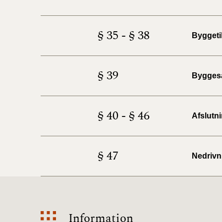
§ 35 - § 38
Byggeti
§ 39
Bygges
§ 40 - § 46
Afslutn
§ 47
Nedrivn
Information