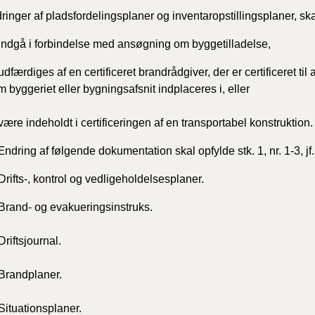
BR18 (
inger af pladsfordelingsplaner og inventaropstillingsplaner, s
2020)
 indgå i forbindelse med ansøgning om byggetilladelse,
BR18 (
udfærdiges af en certificeret brandrådgiver, der er certificeret til
 byggeriet eller bygningsafsnit indplaceres i, eller
BR18 (
2019)
være indeholdt i certificeringen af en transportabel konstruktion.
BR18 (
ndring af følgende dokumentation skal opfylde stk. 1, nr. 1-3, jf.
Drifts-, kontrol og vedligeholdelsesplaner.
BR18 (
2018)
 Brand- og evakueringsinstruks.
BR18 (
Driftsjournal.
BR15 
 Brandplaner.
Tidlig
Situationsplaner.