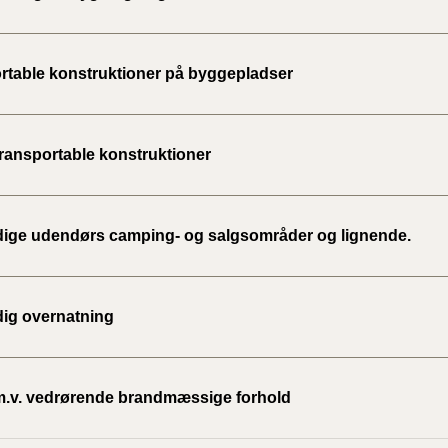
2023)
BR18 (
rtable konstruktioner på byggepladser
2022)
BR18 (
2022)
transportable konstruktioner
BR18 (
2022)
idige udendørs camping- og salgsområder og lignende.
BR18 (
2021)
dig overnatning
BR18 (
BR18 (
m.v. vedrørende brandmæssige forhold
2020)