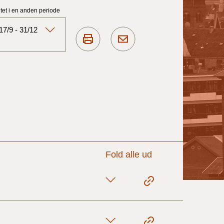
et i en anden periode
7/9 - 31/12
Aktuelt)
1/7-31/12
1/1-30/6 2025)
1/7- 31/12
Fold alle ud
1/1- 30/06
1/1- 31/12