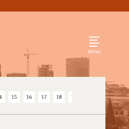
MENU
4
15
16
17
18
19
20
21
22