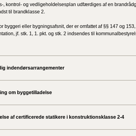
ts-, kontrol- og vedligeholdelsesplan udfærdiges af en brandrådgive
dst til brandklasse 2.
For byggeri eller bygningsafsnit, der er omfattet af §§ 147 og 15
ation, jf. stk. 1, 1. pkt. og stk. 2 indsendes til kommunalbestyre
idig indendørsarrangementer
ng om byggetilladelse
se af certificerede statikere i konstruktionsklasse 2-4