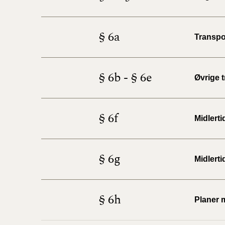
§ 6a
Transpo
§ 6b - § 6e
Øvrige 
§ 6f
Midlert
§ 6g
Midlerti
§ 6h
Planer 