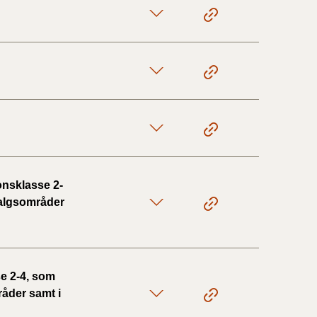
onsklasse 2-
 salgsområder
e 2-4, som
råder samt i