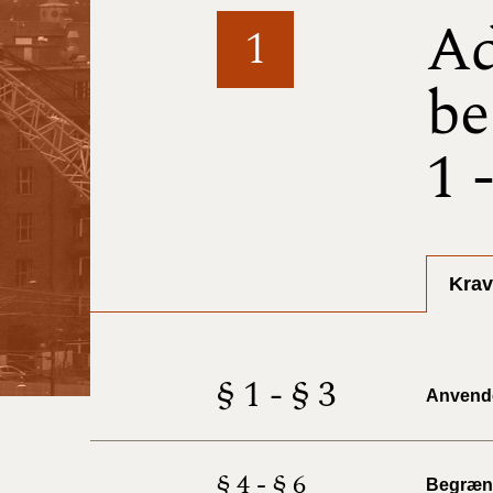
Ad
1
be
1 
Krav
§ 1 - § 3
Anvend
§ 4 - § 6
Begræns