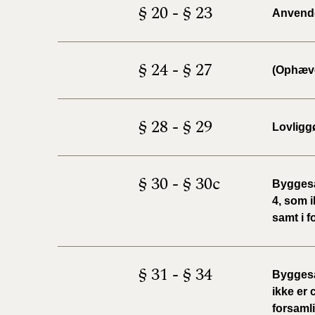
§ 20 - § 23
Anvendel
§ 24 - § 27
(Ophæv
§ 28 - § 29
Lovligg
§ 30 - § 30c
Byggesa
4, som i
samt i f
§ 31 - § 34
Byggesa
ikke er 
forsamli