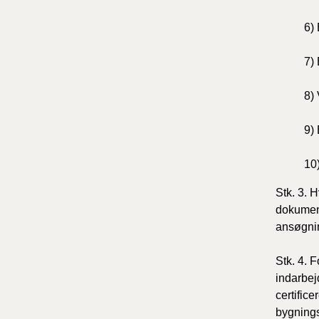
6)
7)
8) 
9) 
10
Stk. 3. 
dokument
ansøgnin
Stk. 4. 
indarbej
certifice
bygnings