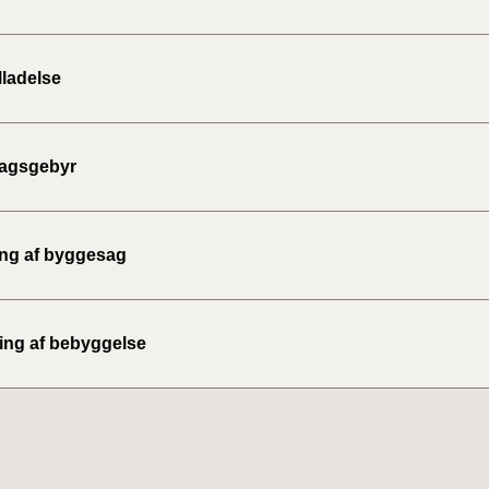
lladelse
agsgebyr
ing af byggesag
ing af bebyggelse