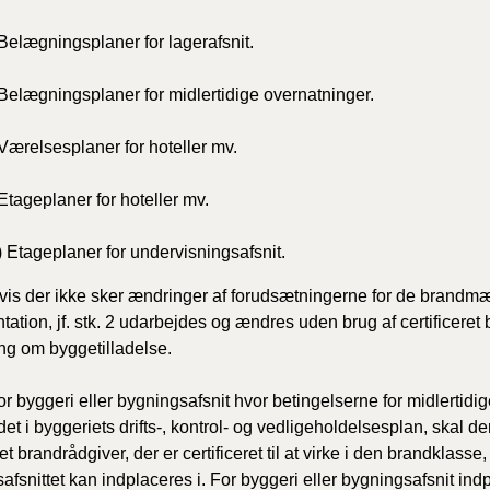
2010)
 Belægningsplaner for lagerafsnit.
 Belægningsplaner for midlertidige overnatninger.
Værelsesplaner for hoteller mv.
Etageplaner for hoteller mv.
) Etageplaner for undervisningsafsnit.
Hvis der ikke sker ændringer af forudsætningerne for de brandmæ
ation, jf. stk. 2 udarbejdes og ændres uden brug af certificeret 
g om byggetilladelse.
For byggeri eller bygningsafsnit hvor betingelserne for midlertidi
det i byggeriets drifts-, kontrol- og vedligeholdelsesplan, skal 
ret brandrådgiver, der er certificeret til at virke i den brandklasse
afsnittet kan indplaceres i. For byggeri eller bygningsafsnit ind