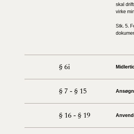
skal drif
virke min
Stk. 5. 
dokument
§ 6i
Midlert
§ 7 - § 15
Ansøgni
§ 16 - § 19
Anvendel