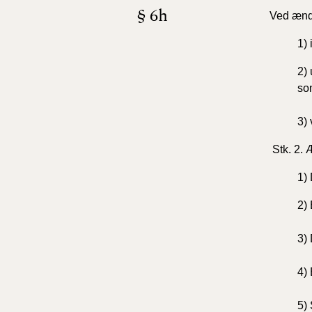
§ 6h
Ved ændr
1)
2) 
som
3) 
Stk. 2. Æ
1) 
2)
3) 
4)
5) 