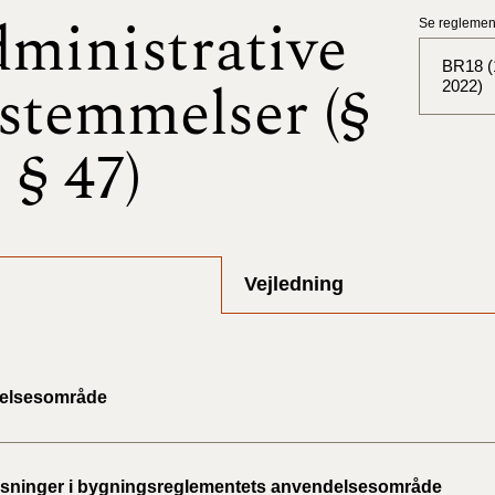
ministrative
Se reglement
BR18 (1
stemmelser (§
2022)
- § 47)
BR18 (
BR18 (
2025)
BR18 (
Vejledning
BR18 (
2024)
elsesområde
BR18 (
2024)
ninger i bygningsreglementets anvendelsesområde
BR18 (