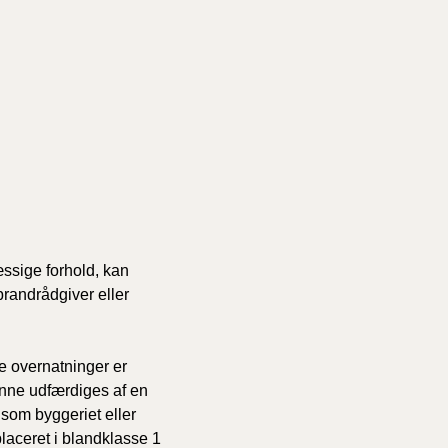
ssige forhold, kan
brandrådgiver eller
ge overnatninger er
denne udfærdiges af en
, som byggeriet eller
placeret i blandklasse 1