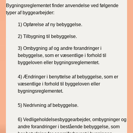
2022)
Bygningsreglementet finder anvendelse ved følgende
typer af byggearbejder:
BR18 (1/1 - 30/6
2022)
1)
Opførelse af ny bebyggelse.
2)
Tilbygning til bebyggelse.
BR18 (29/6 - 31/12
2021)
3)
Ombygning af og andre forandringer i
bebyggelse, som er væsentlige i forhold til
BR18 (1/1-29/6
byggeloven eller bygningsreglementet.
2021)
4)
Ændringer i benyttelse af bebyggelse, som er
BR18 (1/7-31/12
væsentlige i
forhold til byggeloven eller
2020)
bygningsreglementet.
BR18 (10/3-30/6
5)
Nedrivning af bebyggelse.
2020)
6)
Vedligeholdelsesbyggearbejder, ombygninger og
BR18 (1/1-9/3 2020)
andre forandringer i bestående bebyggelse, som