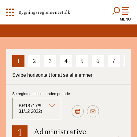
Bygningsreglementet.dk
MENU
1
2
3
4
5
6
7
8
Swipe horisontalt for at se alle emner
Se reglementet i en anden periode
BR18 (17/9 -
31/12 2022)
BR18 (Aktuelt)
1
Administrative