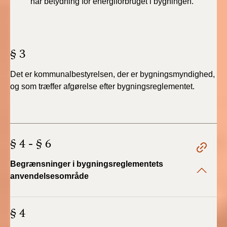
har betydning for energiforbruget i bygningen.
BR18 (4/7-31/12
2019)
BR18 (1/1-4/7 2019)
§ 3
BR18 (1/7-31/12
Det er kommunalbestyrelsen, der er bygningsmyndighed,
2018)
og som træffer afgørelse efter bygningsreglementet.
BR18 (1/1-30/6
2018)
§ 4 - § 6
BR15 (2015-2018)
Begrænsninger i bygningsreglementets
Tidligere BR (1961-
2010)
anvendelsesområde
§ 4