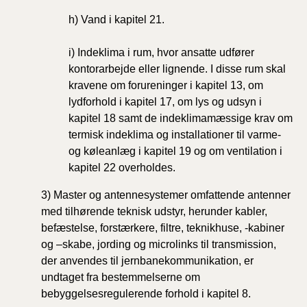
h)
Vand
i kapitel 21.
i)
Indeklima i rum, hvor ansatte udfører
kontorarbejde eller lignende. I disse rum skal
kravene
om
forureninger i kapitel 13, om
lydforhold i kapitel
17,
om lys og udsyn i
kapitel 18 samt
de
indeklimamæssige krav om
termisk indeklima
og
installationer til varme-
og køleanlæg i kapitel 19
og
om ventilation i
kapitel 22
overholdes.
3) Master og antennesystemer omfattende antenner
med tilhørende teknisk udstyr, herunder kabler,
befæstelse, forstærkere, filtre, teknikhuse, -kabiner
og –skabe, jording og microlinks til transmission,
der anvendes til jernbanekommunikation, er
undtaget fra bestemmelserne om
bebyggelsesregulerende forhold i kapitel 8.