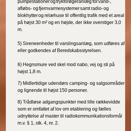
pumpestationer
og
trykforøgeranlæg
for
vand-,
afløbs- og
fjernvarmesystemer
samt
radio-
og
blokhytter
og
relæhuse til offentlig trafik med et areal
på højst 30 m² og en højde, der ikke overstiger 3,0
m.
5)
Sireneenheder til varslingsanlæg, som udføres af
eller godkendes af Beredskabsstyrelsen.
6)
Hegnsmure ved skel mod nabo, vej og sti på
højst 1,8 m.
7) Midlertidige udendørs camping- og salgsområder
og lignende til højst 150 personer.
8) Trådløse adgangspunkter med lille rækkevidde
som er omfattet af lov om etablering og fælles
udnyttelse af master til radiokommunikationsformål
m.v. § 1, stk. 4, nr. 2.