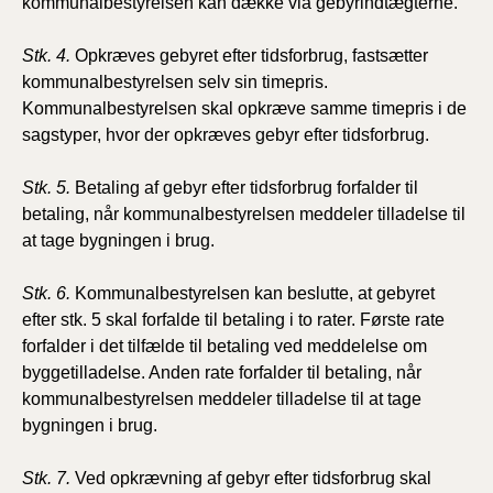
kommunalbestyrelsen kan dække via gebyrindtægterne.
Stk. 4.
Opkræves gebyret efter tidsforbrug, fastsætter
kommunalbestyrelsen selv sin timepris.
Kommunalbestyrelsen skal opkræve samme timepris i de
sagstyper, hvor der opkræves gebyr efter tidsforbrug.
Stk. 5.
Betaling af gebyr efter tidsforbrug forfalder til
betaling, når kommunalbestyrelsen meddeler tilladelse til
at tage
bygningen i brug.
Stk. 6.
Kommunalbestyrelsen kan beslutte, at gebyret
efter
stk. 5 skal forfalde til betaling i to rater. Første rate
forfalder i det tilfælde til betaling ved meddelelse om
byggetilladelse. Anden rate forfalder
til betaling, når
kommunalbestyrelsen meddeler tilladelse til at tage
bygningen i brug.
Stk. 7.
Ved opkrævning af gebyr efter tidsforbrug skal