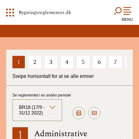
Bygningsreglementet.dk
MENU
1
2
3
4
5
6
7
8
Swipe horisontalt for at se alle emner
Se reglementet i en anden periode
BR18 (17/9 -
31/12 2022)
BR18 (Aktuelt)
1
Administrative