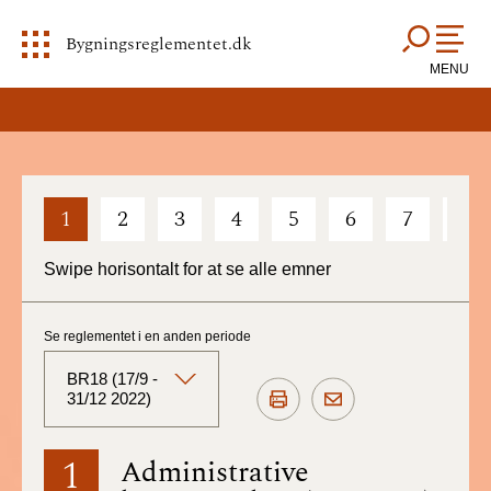
Bygningsreglementet.dk
MENU
1
2
3
4
5
6
7
8
Swipe horisontalt for at se alle emner
Se reglementet i en anden periode
BR18 (17/9 -
31/12 2022)
BR18 (Aktuelt)
1
Administrative