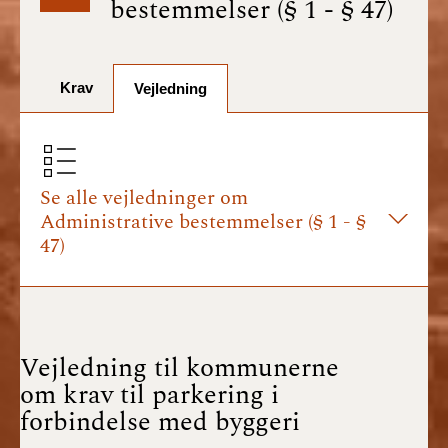
bestemmelser (§ 1 - § 47)
BR18 (1/7-31/12
2025)
Krav
BR18 (1/1-30/6
Vejledning
2025)
BR18 (1/7- 31/12
2024)
Se alle vejledninger om
Administrative bestemmelser (§ 1 - §
BR18 (1/1- 30/06
47)
2024)
BR18 (1/1- 31/12
2023)
Vejledning til kommunerne
BR18 (17/9 - 31/12
om krav til parkering i
2022)
forbindelse med byggeri
BR18 (1/7 - 16/9