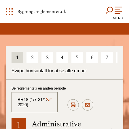
Bygningsreglementet.dk
MENU
1
2
3
4
5
6
7
8
Swipe horisontalt for at se alle emner
Se reglementet i en anden periode
BR18 (1/7-31/12
2020)
BR18 (Aktuelt)
1
Administrative