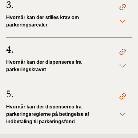
3.
BR18 (4/7-31/12
2019)
Hvornår kan der stilles krav om
parkeringsarealer
BR18 (1/1-4/7 2019)
BR18 (1/7-31/12
4.
2018)
Hvornår kan der dispenseres fra
BR18 (1/1-30/6
2018)
parkeringskravet
BR15 (2015-2018)
5.
Tidligere BR (1961-
2010)
Hvornår kan der dispenseres fra
parkeringsreglerne på betingelse af
indbetaling til parkeringsfond