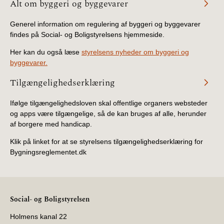
Alt om byggeri og byggevarer
BR18 (4/7-31/12
2019)
Generel information om regulering af byggeri og byggevarer
findes på Social- og Boligstyrelsens hjemmeside.
BR18 (1/1-4/7 2019)
Her kan du også læse
styrelsens nyheder om byggeri og
byggevarer.
BR18 (1/7-31/12
2018)
Tilgængelighedserklæring
BR18 (1/1-30/6
Ifølge tilgængelighedsloven skal offentlige organers websteder
2018)
og apps være tilgængelige, så de kan bruges af alle, herunder
af borgere med handicap.
BR15 (2015-2018)
Klik på linket for at se styrelsens tilgængelighedserklæring for
Bygningsreglementet.dk
Tidligere BR (1961-
2010)
Social- og Boligstyrelsen
Holmens kanal 22