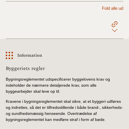
2022)
Fold alle ud
BR18 (1/1 - 30/6
2022)
BR18 (29/6 - 31/12
2021)
Information
BR18 (1/1-29/6
2021)
Information
Byggeriets regler
BR18 (1/7-31/12
Bygningsreglementet udspecificerer byggelovens krav og
2020)
indeholder de nærmere detaljerede krav, som alle
byggearbejder skal leve op til.
BR18 (10/3-30/6
Kravene i bygningsreglementet skal sikre, at et byggeri udføres
2020)
og indrettes, så det er tilfredsstillende i både brand-, sikkerheds-
og sundhedsmæssig henseende. Overtrædelse af
BR18 (1/1-9/3 2020)
bygningsreglementet kan medføre straf i form af bøde.