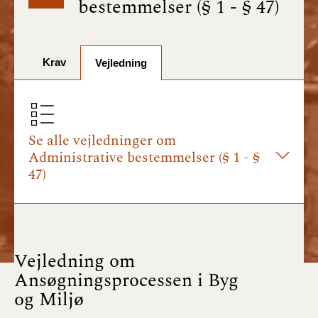
bestemmelser (§ 1 - § 47)
BR18 (1/7-31/12
2025)
Krav
BR18 (1/1-30/6
Vejledning
2025)
BR18 (1/7- 31/12
2024)
Se alle vejledninger om
Administrative bestemmelser (§ 1 - §
BR18 (1/1- 30/06
47)
2024)
BR18 (1/1- 31/12
2023)
Vejledning om
BR18 (17/9 - 31/12
Ansøgningsprocessen i Byg
2022)
og Miljø
BR18 (1/7 - 16/9