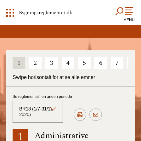
Bygningsreglementet.dk
MENU
1
2
3
4
5
6
7
8
Swipe horisontalt for at se alle emner
Se reglementet i en anden periode
BR18 (1/7-31/12
2020)
BR18 (Aktuelt)
1
Administrative