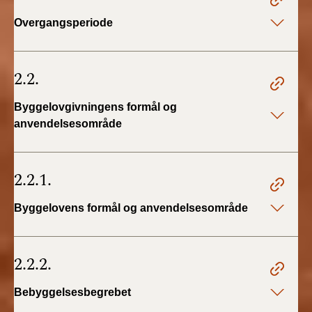
BR18 (4/7-31/12
Overgangsperiode
2019)
BR18 (1/1-4/7 2019)
2.2.
BR18 (1/7-31/12
Byggelovgivningens formål og
2018)
anvendelsesområde
BR18 (1/1-30/6
2018)
2.2.1.
BR15 (2015-2018)
Byggelovens formål og anvendelsesområde
Tidligere BR (1961-
2010)
2.2.2.
Bebyggelsesbegrebet