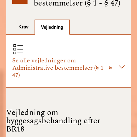
bestemmelser (§ 1 - § 47)
BR18 (1/7-31/12
2025)
Krav
BR18 (1/1-30/6
Vejledning
2025)
BR18 (1/7- 31/12
2024)
Se alle vejledninger om
Administrative bestemmelser (§ 1 - §
BR18 (1/1- 30/06
47)
2024)
BR18 (1/1- 31/12
2023)
Vejledning om
BR18 (17/9 - 31/12
byggesagsbehandling efter
2022)
BR18
BR18 (1/7 - 16/9