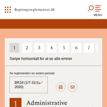
Bygningsreglementet.dk
MENU
1
2
3
4
5
6
7
8
Swipe horisontalt for at se alle emner
Se reglementet i en anden periode
BR18 (1/7-31/12
2020)
BR18 (Aktuelt)
1
Administrative